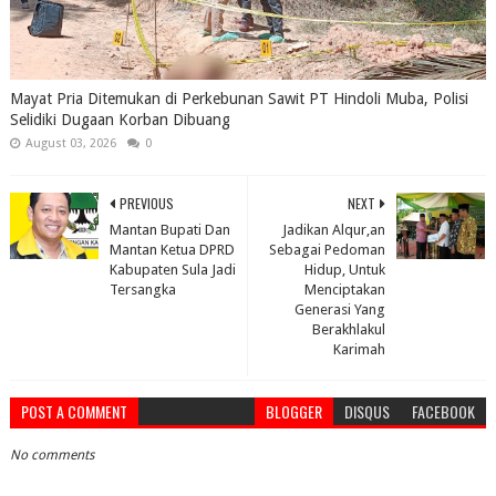
Mayat Pria Ditemukan di Perkebunan Sawit PT Hindoli Muba, Polisi
Selidiki Dugaan Korban Dibuang
August 03, 2026
0
PREVIOUS
NEXT
Mantan Bupati Dan
Jadikan Alqur,an
Mantan Ketua DPRD
Sebagai Pedoman
Kabupaten Sula Jadi
Hidup, Untuk
Tersangka
Menciptakan
Generasi Yang
Berakhlakul
Karimah
POST A COMMENT
BLOGGER
DISQUS
FACEBOOK
No comments