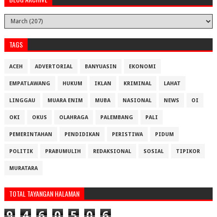
TAGS
ACEH
ADVERTORIAL
BANYUASIN
EKONOMI
EMPATLAWANG
HUKUM
IKLAN
KRIMINAL
LAHAT
LINGGAU
MUARA ENIM
MUBA
NASIONAL
NEWS
OI
OKI
OKUS
OLAHRAGA
PALEMBANG
PALI
PEMERINTAHAN
PENDIDIKAN
PERISTIWA
PIDUM
POLITIK
PRABUMULIH
REDAKSIONAL
SOSIAL
TIPIKOR
MURATARA
TOTAL TAYANGAN HALAMAN
9
4
6
0
5
0
6