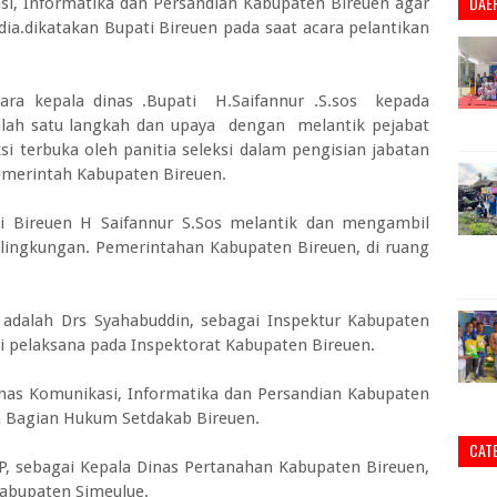
DAE
si, Informatika dan Persandian Kabupaten Bireuen agar
ia.dikatakan Bupati Bireuen pada saat acara pelantikan
para kepala dinas .Bupati H.Saifannur .S.sos kepada
lah satu langkah dan upaya dengan melantik pejabat
ksi terbuka oleh panitia seleksi dalam pengisian jabatan
emerintah Kabupaten Bireuen.
ati Bireuen H Saifannur S.Sos melantik dan mengambil
lingkungan. Pemerintahan Kabupaten Bireuen, di ruang
t adalah Drs Syahabuddin, sebagai Inspektur Kabupaten
i pelaksana pada Inspektorat Kabupaten Bireuen.
inas Komunikasi, Informatika dan Persandian Kabupaten
a Bagian Hukum Setdakab Bireuen.
CAT
 SP, sebagai Kepala Dinas Pertanahan Kabupaten Bireuen,
abupaten Simeulue.