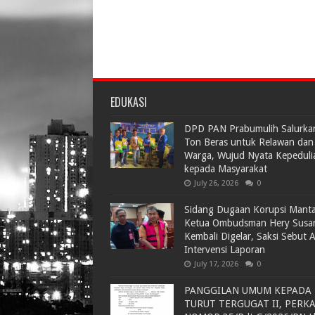
EDUKASI
DPD PAN Prabumulih Salurka
Ton Beras untuk Relawan dan
Warga, Wujud Nyata Kepeduli
kepada Masyarakat
July 26, 2026
0
Sidang Dugaan Korupsi Mant
Ketua Ombudsman Hery Susa
Kembali Digelar, Saksi Sebut 
Intervensi Laporan
July 17, 2026
0
PANGGILAN UMUM KEPADA
TURUT TERGUGAT II, PERK