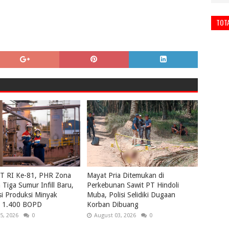
TOT
UT RI Ke-81, PHR Zona
Mayat Pria Ditemukan di
Tiga Sumur Infill Baru,
Perkebunan Sawit PT Hindoli
i Produksi Minyak
Muba, Polisi Selidiki Dugaan
ri 1.400 BOPD
Korban Dibuang
5, 2026
0
August 03, 2026
0