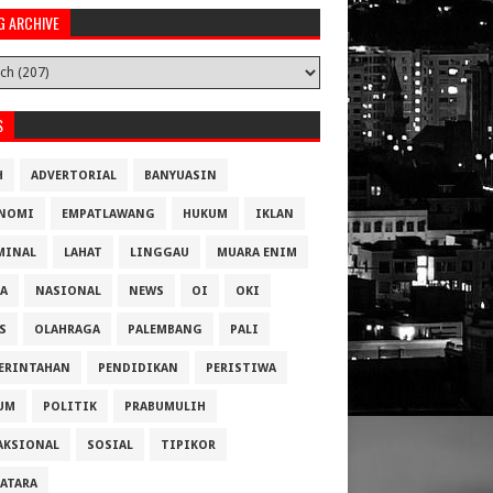
G ARCHIVE
S
H
ADVERTORIAL
BANYUASIN
NOMI
EMPATLAWANG
HUKUM
IKLAN
MINAL
LAHAT
LINGGAU
MUARA ENIM
A
NASIONAL
NEWS
OI
OKI
S
OLAHRAGA
PALEMBANG
PALI
ERINTAHAN
PENDIDIKAN
PERISTIWA
UM
POLITIK
PRABUMULIH
AKSIONAL
SOSIAL
TIPIKOR
ATARA