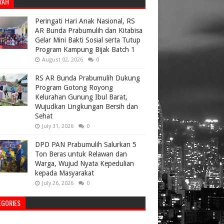
RAH
Peringati Hari Anak Nasional, RS
AR Bunda Prabumulih dan Kitabisa
Gelar Mini Bakti Sosial serta Tutup
Program Kampung Bijak Batch 1
August 02, 2026
0
RS AR Bunda Prabumulih Dukung
Program Gotong Royong
Kelurahan Gunung Ibul Barat,
Wujudkan Lingkungan Bersih dan
Sehat
July 31, 2026
0
DPD PAN Prabumulih Salurkan 5
Ton Beras untuk Relawan dan
Warga, Wujud Nyata Kepedulian
kepada Masyarakat
July 26, 2026
0
EGORIES