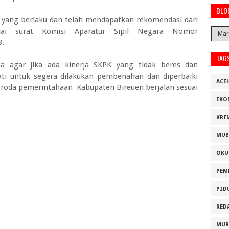
BLO
ur yang berlaku dan telah mendapatkan rekomendasi dari
uai surat Komisi Aparatur Sipil Negara Nomor
8.
TAG
ta agar jika ada kinerja SKPK yang tidak beres dan
ti untuk segera dilakukan pembenahan dan diperbaiki
ACE
r roda pemerintahaan Kabupaten Bireuen berjalan sesuai
EKO
KRI
MUB
OKU
PEM
PID
RED
MUR