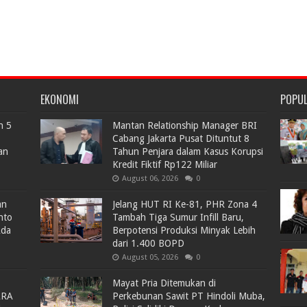
EKONOMI
POPU
n 5
Mantan Relationship Manager BRI
Cabang Jakarta Pusat Dituntut 8
an
Tahun Penjara dalam Kasus Korupsi
Kredit Fiktif Rp122 Miliar
August 06, 2026
0
an
Jelang HUT RI Ke-81, PHR Zona 4
nto
Tambah Tiga Sumur Infill Baru,
Ada
Berpotensi Produksi Minyak Lebih
dari 1.400 BOPD
August 05, 2026
0
Mayat Pria Ditemukan di
ARA
Perkebunan Sawit PT Hindoli Muba,