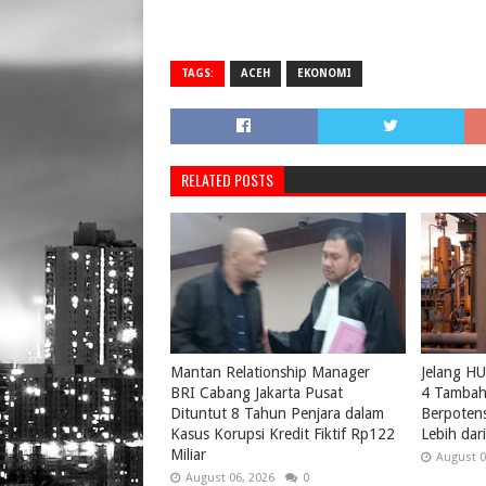
TAGS:
ACEH
EKONOMI
RELATED POSTS
Mantan Relationship Manager
Jelang H
BRI Cabang Jakarta Pusat
4 Tambah 
Dituntut 8 Tahun Penjara dalam
Berpotens
Kasus Korupsi Kredit Fiktif Rp122
Lebih da
Miliar
August 0
August 06, 2026
0