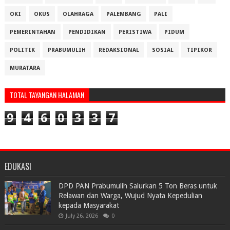
OKI
OKUS
OLAHRAGA
PALEMBANG
PALI
PEMERINTAHAN
PENDIDIKAN
PERISTIWA
PIDUM
POLITIK
PRABUMULIH
REDAKSIONAL
SOSIAL
TIPIKOR
MURATARA
TOTAL TAYANGAN HALAMAN
9
4
6
0
3
3
7
EDUKASI
DPD PAN Prabumulih Salurkan 5 Ton Beras untuk
Relawan dan Warga, Wujud Nyata Kepedulian
kepada Masyarakat
July 26, 2026
0