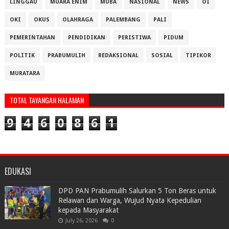
LINGGAU
MUARA ENIM
MUBA
NASIONAL
NEWS
OI
OKI
OKUS
OLAHRAGA
PALEMBANG
PALI
PEMERINTAHAN
PENDIDIKAN
PERISTIWA
PIDUM
POLITIK
PRABUMULIH
REDAKSIONAL
SOSIAL
TIPIKOR
MURATARA
TOTAL TAYANGAN HALAMAN
9
4
6
0
8
6
1
EDUKASI
DPD PAN Prabumulih Salurkan 5 Ton Beras untuk
Relawan dan Warga, Wujud Nyata Kepedulian
kepada Masyarakat
July 26, 2026
0