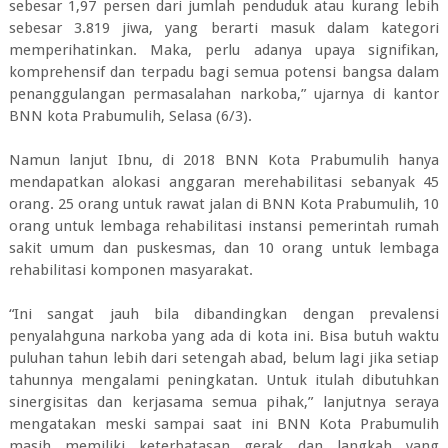
sebesar 1,97 persen dari jumlah penduduk atau kurang lebih
sebesar 3.819 jiwa, yang berarti masuk dalam kategori
memperihatinkan. Maka, perlu adanya upaya signifikan,
komprehensif dan terpadu bagi semua potensi bangsa dalam
penanggulangan permasalahan narkoba,” ujarnya di kantor
BNN kota Prabumulih, Selasa (6/3).
Namun lanjut Ibnu, di 2018 BNN Kota Prabumulih hanya
mendapatkan alokasi anggaran merehabilitasi sebanyak 45
orang. 25 orang untuk rawat jalan di BNN Kota Prabumulih, 10
orang untuk lembaga rehabilitasi instansi pemerintah rumah
sakit umum dan puskesmas, dan 10 orang untuk lembaga
rehabilitasi komponen masyarakat.
“Ini sangat jauh bila dibandingkan dengan prevalensi
penyalahguna narkoba yang ada di kota ini. Bisa butuh waktu
puluhan tahun lebih dari setengah abad, belum lagi jika setiap
tahunnya mengalami peningkatan. Untuk itulah dibutuhkan
sinergisitas dan kerjasama semua pihak,” lanjutnya seraya
mengatakan meski sampai saat ini BNN Kota Prabumulih
masih memiliki keterbatasan gerak dan langkah yang