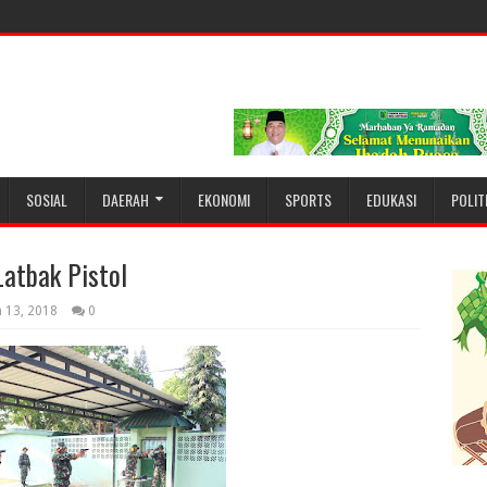
SOSIAL
DAERAH
EKONOMI
SPORTS
EDUKASI
POLIT
atbak Pistol
 13, 2018
0