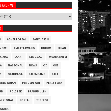
G ARCHIVE
S
H
ADVERTORIAL
BANYUASIN
NOMI
EMPATLAWANG
HUKUM
IKLAN
MINAL
LAHAT
LINGGAU
MUARA ENIM
A
NASIONAL
NEWS
OI
OKI
S
OLAHRAGA
PALEMBANG
PALI
ERINTAHAN
PENDIDIKAN
PERISTIWA
UM
POLITIK
PRABUMULIH
AKSIONAL
SOSIAL
TIPIKOR
ATARA