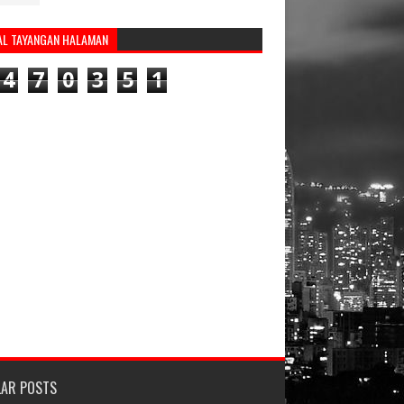
AL TAYANGAN HALAMAN
4
7
0
3
5
1
LAR POSTS