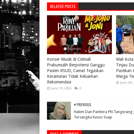
RELATED POSTS
Konser Musik di Citimall
Wali Kota
Prabumulih Berpotensi Ganggu
Tinjau Du
Pasien RSUD, Camat Tegaskan
Pastikan
Kecamatan Tidak Keluarkan
Warga Te
Rekomendasi
June 09,
June 19, 2026
0
PREVIOUS
Hakim Dan Panitera PN Tangerang 
Tersangka Kasus Suap
POST A COMMENT