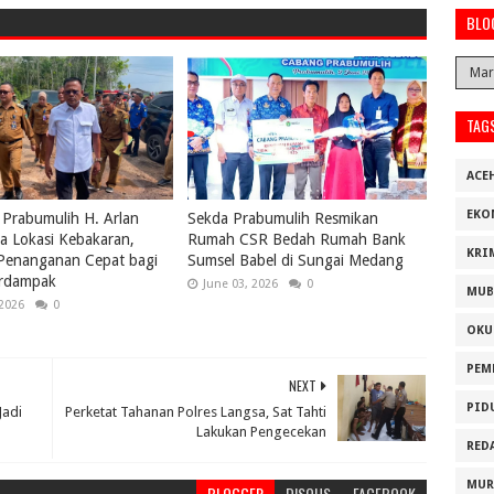
BLO
TAG
ACE
EKO
 Prabumulih H. Arlan
Sekda Prabumulih Resmikan
a Lokasi Kebakaran,
Rumah CSR Bedah Rumah Bank
KRI
 Penanganan Cepat bagi
Sumsel Babel di Sungai Medang
rdampak
June 03, 2026
0
MUB
 2026
0
OKU
PEM
NEXT
PID
Jadi
Perketat Tahanan Polres Langsa, Sat Tahti
Lakukan Pengecekan
RED
MUR
BLOGGER
DISQUS
FACEBOOK