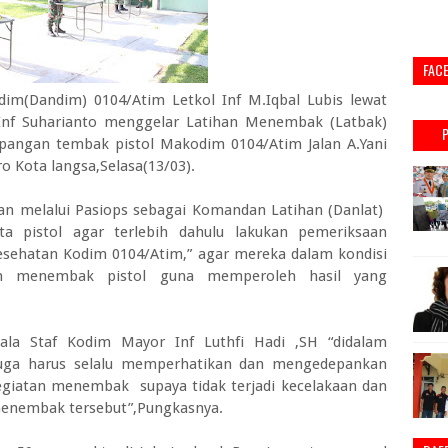
FAC
(Dandim) 0104/Atim Letkol Inf M.Iqbal Lubis lewat
 Inf Suharianto menggelar Latihan Menembak (Latbak)
lapangan tembak pistol Makodim 0104/Atim Jalan A.Yani
o Kota langsa,Selasa(13/03).
an melalui Pasiops sebagai Komandan Latihan (Danlat)
 pistol agar terlebih dahulu lakukan pemeriksaan
esehatan Kodim 0104/Atim,” agar mereka dalam kondisi
aan menembak pistol guna memperoleh hasil yang
ala Staf Kodim Mayor Inf Luthfi Hadi ,SH “didalam
juga harus selalu memperhatikan dan mengedepankan
giatan menembak supaya tidak terjadi kecelakaan dan
 menembak tersebut”,Pungkasnya.