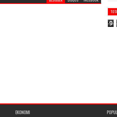
TOT
9
EKONOMI
POPU