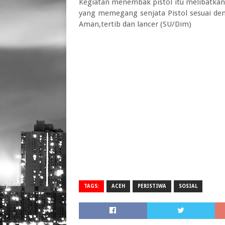
Kegiatan menembak pistol itu melibatkan ±
yang memegang senjata Pistol sesuai den
Aman,tertib dan lancer (SU/Dim)
TAGS:
ACEH
PERISTIWA
SOSIAL