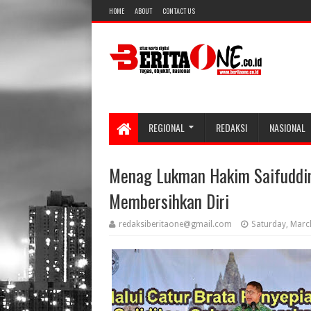
HOME
ABOUT
CONTACT US
REGIONAL
REDAKSI
NASIONAL
Menag Lukman Hakim Saifuddin 
Membersihkan Diri
redaksiberitaone@gmail.com
Saturday, Marc