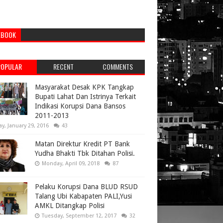
EBOOK
POPULAR
RECENT
COMMENTS
Masyarakat Desak KPK Tangkap
Bupati Lahat Dan Istrinya Terkait
Indikasi Korupsi Dana Bansos
2011-2013
ay, January 29, 2016
43
Matan Direktur Kredit PT Bank
Yudha Bhakti Tbk Ditahan Polisi.
Monday, April 09, 2018
87
Pelaku Korupsi Dana BLUD RSUD
Talang Ubi Kabapaten PALI,Yusi
AMKL Ditangkap Polisi
Tuesday, September 12, 2017
32