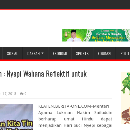
SOSIAL
DAERAH
EKONOMI
SPORTS
EDUKASI
POLIT
: Nyepi Wahana Reflektif untuk
h 17, 2018
0
KLATEN,BERITA-ONE.COM-Menteri
Agama Lukman Hakim Saifuddin
berharap umat Hindu dapat
menjadikan Hari Suci Nyepi sebagai