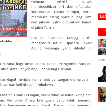
wahana reflektif untuk
membersihkan diri dari sifat-sifat
keraksasaan (asura sampat) serta
FAC
membuka ruang spiritual bagi jiwa
dan pikiran untuk dipusatkan hanya
di jalan Tuhan.
Hal ini dikatakan Menag ketika
aifuddin
menghadiri Ritual Upacara Tawur
Agung Kesanga yang dihelat di
.
Frid
 sarana bagi umat Hindu untuk mengambil saripati
atur Brata Panyepian," ujar Menag Lukman.
u akan dapat menjalankan empat pantangan utama dalam
lusan dan keikhlasan," imbuhnya.
dalah Amati Lelungan, yakni tidak menuruti keinginan
an. Kemudian Amati Lelanguan, yaitu tidak menuruti
uk bersenang-senang. Amati Karya, tidak menuruti