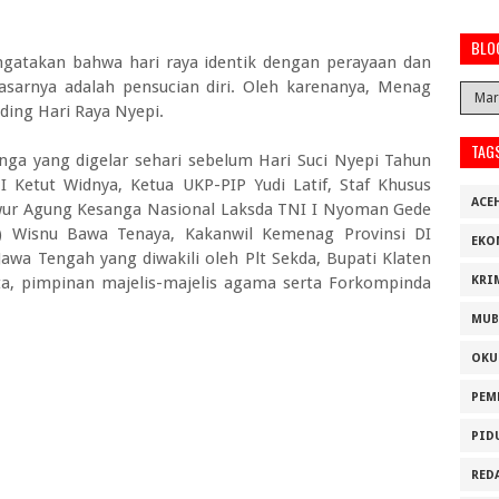
BLO
atakan bahwa hari raya identik dengan perayaan dan
asarnya adalah pensucian diri. Oleh karenanya, Menag
nding Hari Raya Nyepi.
TAG
ga yang digelar sehari sebelum Hari Suci Nyepi Tahun
I Ketut Widnya, Ketua UKP-PIP Yudi Latif, Staf Khusus
ACE
awur Agung Kesanga Nasional Laksda TNI I Nyoman Gede
) Wisnu Bawa Tenaya, Kakanwil Kemenag Provinsi DI
EKO
Jawa Tengah yang diwakili oleh Plt Sekda, Bupati Klaten
dita, pimpinan majelis-majelis agama serta Forkompinda
KRI
MUB
OKU
PEM
PID
RED