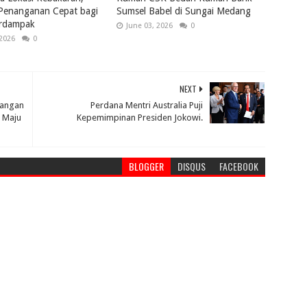
 Penanganan Cepat bagi
Sumsel Babel di Sungai Medang
rdampak
June 03, 2026
0
 2026
0
NEXT
tangan
Perdana Mentri Australia Puji
a Maju
Kepemimpinan Presiden Jokowi.
BLOGGER
DISQUS
FACEBOOK