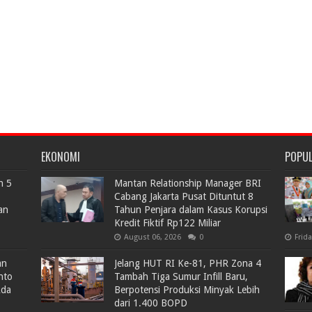
EKONOMI
POPU
n 5
Mantan Relationship Manager BRI
Cabang Jakarta Pusat Dituntut 8
an
Tahun Penjara dalam Kasus Korupsi
Kredit Fiktif Rp122 Miliar
August 06, 2026
0
Frid
an
Jelang HUT RI Ke-81, PHR Zona 4
nto
Tambah Tiga Sumur Infill Baru,
Ada
Berpotensi Produksi Minyak Lebih
dari 1.400 BOPD