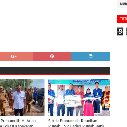
MUR
TOT
9
 Prabumulih H. Arlan
Sekda Prabumulih Resmikan
a Lokasi Kebakaran,
Rumah CSR Bedah Rumah Bank