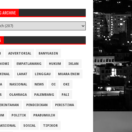
G ARCHIVE
S
H
ADVERTORIAL
BANYUASIN
NOMI
EMPATLAWANG
HUKUM
IKLAN
MINAL
LAHAT
LINGGAU
MUARA ENIM
A
NASIONAL
NEWS
OI
OKI
S
OLAHRAGA
PALEMBANG
PALI
ERINTAHAN
PENDIDIKAN
PERISTIWA
UM
POLITIK
PRABUMULIH
AKSIONAL
SOSIAL
TIPIKOR