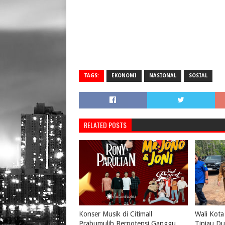
TAGS:
EKONOMI
NASIONAL
SOSIAL
RELATED POSTS
Konser Musik di Citimall
Wali Kota
Prabumulih Berpotensi Ganggu
Tinjau Du