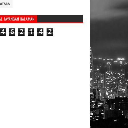
ATARA
AL TAYANGAN HALAMAN
4
6
2
1
4
2