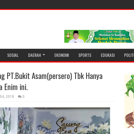
SOSIAL
DAERAH
EKONOMI
SPORTS
EDUKASI
POLIT
ng PT.Bukit Asam(persero) Tbk Hanya
 Enim ini.
04, 2018
0