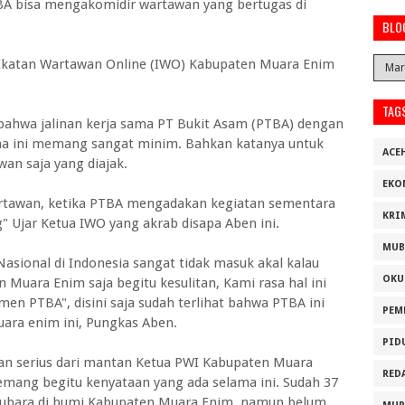
BA bisa mengakomidir wartawan yang bertugas di
BLO
 Ikatan Wartawan Online (IWO) Kabupaten Muara Enim
TAG
ahwa jalinan kerja sama PT Bukit Asam (PTBA) dengan
a ini memang sangat minim. Bahkan katanya untuk
ACE
an saja yang diajak.
EKO
rtawan, ketika PTBA mengadakan kegiatan sementara
KRI
 Ujar Ketua IWO yang akrab disapa Aben ini.
MUB
asional di Indonesia sangat tidak masuk akal kalau
OKU
uara Enim saja begitu kesulitan, Kami rasa hal ini
en PTBA", disini saja sudah terlihat bahwa PTBA ini
PEM
ara enim ini, Pungkas Aben.
PID
an serius dari mantan Ketua PWI Kabupaten Muara
RED
mang begitu kenyataan yang ada selama ini. Sudah 37
ubara di bumi Kabupaten Muara Enim, namun belum