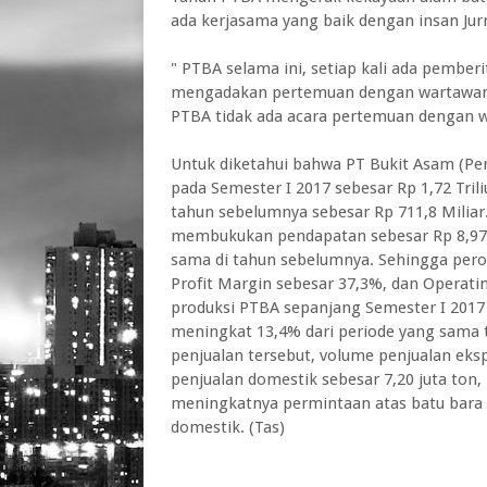
ada kerjasama yang baik dengan insan Jur
" PTBA selama ini, setiap kali ada pember
mengadakan pertemuan dengan wartawan di
PTBA tidak ada acara pertemuan dengan 
Untuk diketahui bahwa PT Bukit Asam (Per
pada Semester I 2017 sebesar Rp 1,72 Trili
tahun sebelumnya sebesar Rp 711,8 Miliar.
membukukan pendapatan sebesar Rp 8,97 T
sama di tahun sebelumnya. Sehingga pero
Profit Margin sebesar 37,3%, dan Operati
produksi PTBA sepanjang Semester I 2017 
meningkat 13,4% dari periode yang sama t
penjualan tersebut, volume penjualan eks
penjualan domestik sebesar 7,20 juta ton,
meningkatnya permintaan atas batu bara 
domestik. (Tas)