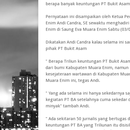
berapa banyak keuntungan PT Bukit Asam s
Pernyataan ini disampaikan oleh Ketua P
Enim Andi Candra, SE sewaktu menghadi
Enim di Saung Eva Muara Enim Sabtu (03/0
Dikatakan Andi Candra kalau selama ini 
pihak PT Bukit Asam
" Berapa Triliun keuntungan PT Bukit Asa
dari bumi Kabupaten Muara Enim, namun s
kesejateraan wartawan di Kabupaten Muar
Muara Enim ini, tegas Andi.
" Yang ada selama ini hanya sekedarnya 
kegiatan PT BA setelahnya cuma sekedar di
minyak" tambah Andi.
" Ada sekitaran 50 jurnalis yang bertugas
keuntungan PT BA yang Triliunan itu disi