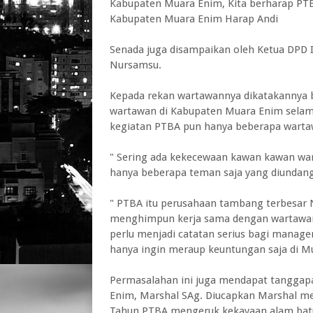
Kabupaten Muara Enim, Kita berharap PT
Kabupaten Muara Enim Harap Andi
Senada juga disampaikan oleh Ketua DPD
Nursamsu.
Kepada rekan wartawannya dikatakannya b
wartawan di Kabupaten Muara Enim selam
kegiatan PTBA pun hanya beberapa wartaw
" Sering ada kekecewaan kawan kawan wa
hanya beberapa teman saja yang diundang"
" PTBA itu perusahaan tambang terbesar N
menghimpun kerja sama dengan wartawan M
perlu menjadi catatan serius bagi managem
hanya ingin meraup keuntungan saja di Mu
Permasalahan ini juga mendapat tanggap
Enim, Marshal SAg. Diucapkan Marshal me
Tahun PTBA mengeruk kekayaan alam bat