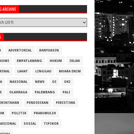
G ARCHIVE
S
H
ADVERTORIAL
BANYUASIN
NOMI
EMPATLAWANG
HUKUM
IKLAN
MINAL
LAHAT
LINGGAU
MUARA ENIM
A
NASIONAL
NEWS
OI
OKI
S
OLAHRAGA
PALEMBANG
PALI
ERINTAHAN
PENDIDIKAN
PERISTIWA
UM
POLITIK
PRABUMULIH
AKSIONAL
SOSIAL
TIPIKOR