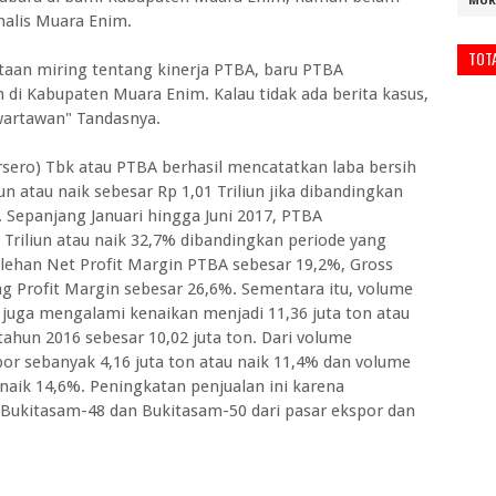
MUR
nalis Muara Enim.
TOT
itaan miring tentang kinerja PTBA, baru PTBA
 Kabupaten Muara Enim. Kalau tidak ada berita kasus,
wartawan" Tandasnya.
sero) Tbk atau PTBA berhasil mencatatkan laba bersih
un atau naik sebesar Rp 1,01 Triliun jika dibandingkan
 Sepanjang Januari hingga Juni 2017, PTBA
riliun atau naik 32,7% dibandingkan periode yang
lehan Net Profit Margin PTBA sebesar 19,2%, Gross
ng Profit Margin sebesar 26,6%. Sementara itu, volume
juga mengalami kenaikan menjadi 11,36 juta ton atau
ahun 2016 sebesar 10,02 juta ton. Dari volume
por sebanyak 4,16 juta ton atau naik 11,4% dan volume
 naik 14,6%. Peningkatan penjualan ini karena
Bukitasam-48 dan Bukitasam-50 dari pasar ekspor dan