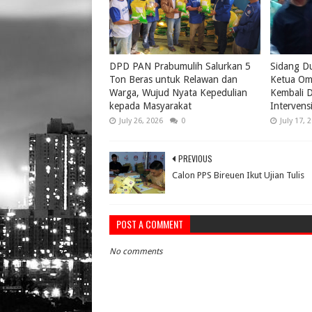
DPD PAN Prabumulih Salurkan 5
Sidang D
Ton Beras untuk Relawan dan
Ketua Om
Warga, Wujud Nyata Kepedulian
Kembali D
kepada Masyarakat
Intervens
July 26, 2026
0
July 17, 
PREVIOUS
Calon PPS Bireuen Ikut Ujian Tulis
POST A COMMENT
No comments