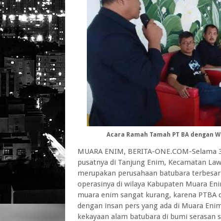
Acara Ramah Tamah PT BA dengan Wa
MUARA ENIM, BERITA-ONE.COM-Selama 37 
pusatnya di Tanjung Enim, Kecamatan Law
merupakan perusahaan batubara terbesar 
operasinya di wilaya Kabupaten Muara En
muara enim sangat kurang, karena PTBA di
dengan insan pers yang ada di Muara Enim
kekayaan alam batubara di bumi serasan 