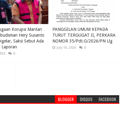
ugaan Korupsi Mantan
PANGGILAN UMUM KEPADA
budsman Hery Susanto
TURUT TERGUGAT II, PERKARA
igelar, Saksi Sebut Ada
NOMOR 35/Pdt.G/2026/PN Llg
i Laporan
July 16, 2026
0
2026
0
BLOGGER
DISQUS
FACEBOOK