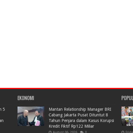
EKONOMI
POPU
n 5
Mantan Relationship Manager BRI
Cabang Jakarta Pusat Dituntut 8
an
Tahun Penjara dalam Kasus Korupsi
Kredit Fiktif Rp122 Miliar
August 06, 2026
0
Frid