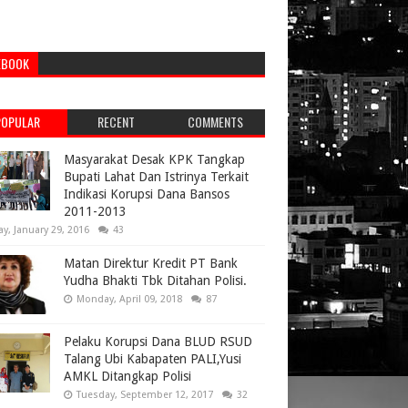
EBOOK
POPULAR
RECENT
COMMENTS
Masyarakat Desak KPK Tangkap
Bupati Lahat Dan Istrinya Terkait
Indikasi Korupsi Dana Bansos
2011-2013
ay, January 29, 2016
43
Matan Direktur Kredit PT Bank
Yudha Bhakti Tbk Ditahan Polisi.
Monday, April 09, 2018
87
Pelaku Korupsi Dana BLUD RSUD
Talang Ubi Kabapaten PALI,Yusi
AMKL Ditangkap Polisi
Tuesday, September 12, 2017
32