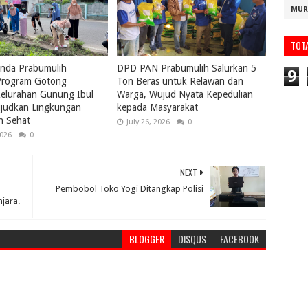
MUR
TOT
nda Prabumulih
DPD PAN Prabumulih Salurkan 5
9
rogram Gotong
Ton Beras untuk Relawan dan
elurahan Gunung Ibul
Warga, Wujud Nyata Kepedulian
ujudkan Lingkungan
kepada Masyarakat
n Sehat
July 26, 2026
0
2026
0
NEXT
Pembobol Toko Yogi Ditangkap Polisi
jara.
BLOGGER
DISQUS
FACEBOOK