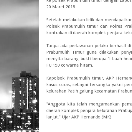
ke polsek Prabumulih timur dengan Lapor
20 Maret 2018.
Setelah melakukan lidik dan mendapatkan
Polsek Prabumulih timur dan Polres Pr
kontrakan di daerah komplek penjara kel
Tanpa ada perlawanan pelaku berhasil di
Prabumulih Timur guna dilakukan penyid
menyita barang bukti berupa 1 buah hea
FU 150 cc warna hitam.
Kapolsek Prabumulih timur, AKP Herna
kasus curas, sebagai tersangka yakni pe
kelurahan Patih galung kecamatan Prabum
"Anggota kita telah mengamankan pemuda
daerah komplek penjara kelurahan Prabuja
lanjut," Ujar AKP Hernando.(MK)