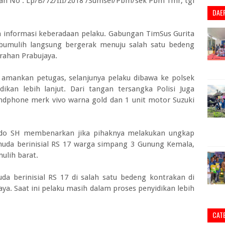
an No : Lp/B/72/III/2018 /Sumsel/Pbm/sek Pbm Tmr, tgl
DAE
 informasi keberadaan pelaku. Gabungan TimSus Gurita
abumulih langsung bergerak menuju salah satu bedeng
urahan Prabujaya.
 amankan petugas, selanjunya pelaku dibawa ke polsek
ikan lebih lanjut. Dari tangan tersangka Polisi Juga
ndphone merk vivo warna gold dan 1 unit motor Suzuki
ndo SH membenarkan jika pihaknya melakukan ungkap
muda berinisial RS 17 warga simpang 3 Gunung Kemala,
ulih barat.
 berinisial RS 17 di salah satu bedeng kontrakan di
ya. Saat ini pelaku masih dalam proses penyidikan lebih
CAT