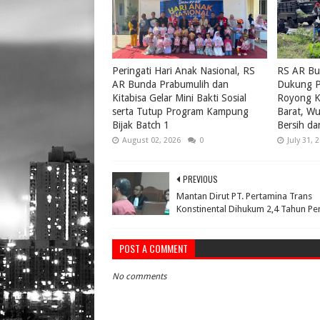
Peringati Hari Anak Nasional, RS
RS AR Bu
AR Bunda Prabumulih dan
Dukung P
Kitabisa Gelar Mini Bakti Sosial
Royong K
serta Tutup Program Kampung
Barat, W
Bijak Batch 1
Bersih da
August 02, 2026
0
July 31, 
PREVIOUS
Mantan Dirut PT. Pertamina Trans
Konstinental Dihukum 2,4 Tahun Pen
POST A COMMENT
No comments