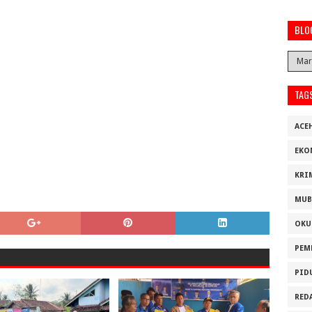
BLO
TAG
ACE
EKO
KRI
MUB
OKU
PEM
PID
RED