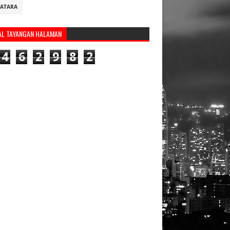
ATARA
AL TAYANGAN HALAMAN
4
6
2
9
8
2