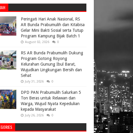
RAH
Peringati Hari Anak Nasional, RS
AR Bunda Prabumulih dan Kitabisa
Gelar Mini Bakti Sosial serta Tutup
Program Kampung Bijak Batch 1
August 02, 2026
0
RS AR Bunda Prabumulih Dukung
Program Gotong Royong
Kelurahan Gunung Ibul Barat,
Wujudkan Lingkungan Bersih dan
Sehat
July 31, 2026
0
DPD PAN Prabumulih Salurkan 5
Ton Beras untuk Relawan dan
Warga, Wujud Nyata Kepedulian
kepada Masyarakat
July 26, 2026
0
EGORIES