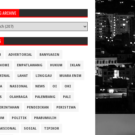
G ARCHIVE
S
H
ADVERTORIAL
BANYUASIN
NOMI
EMPATLAWANG
HUKUM
IKLAN
MINAL
LAHAT
LINGGAU
MUARA ENIM
A
NASIONAL
NEWS
OI
OKI
S
OLAHRAGA
PALEMBANG
PALI
ERINTAHAN
PENDIDIKAN
PERISTIWA
UM
POLITIK
PRABUMULIH
AKSIONAL
SOSIAL
TIPIKOR