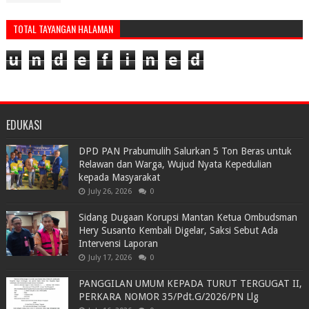
TOTAL TAYANGAN HALAMAN
u
n
d
e
f
i
n
e
d
EDUKASI
DPD PAN Prabumulih Salurkan 5 Ton Beras untuk
Relawan dan Warga, Wujud Nyata Kepedulian
kepada Masyarakat
July 26, 2026
0
Sidang Dugaan Korupsi Mantan Ketua Ombudsman
Hery Susanto Kembali Digelar, Saksi Sebut Ada
Intervensi Laporan
July 17, 2026
0
PANGGILAN UMUM KEPADA TURUT TERGUGAT II,
PERKARA NOMOR 35/Pdt.G/2026/PN Llg