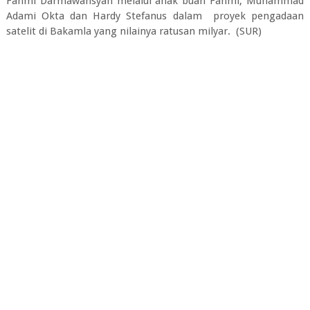
Fahmi Darmawansyah melalui anak buah Fahmi, Muhammad
Adami Okta dan Hardy Stefanus dalam proyek pengadaan
satelit di Bakamla yang nilainya ratusan milyar. (SUR)