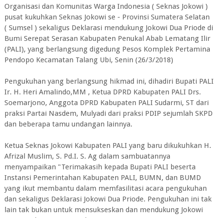
Organisasi dan Komunitas Warga Indonesia ( Seknas Jokowi )
pusat kukuhkan Seknas Jokowi se - Provinsi Sumatera Selatan
( Sumsel ) sekaligus Deklarasi mendukung Jokowi Dua Priode di
Bumi Serepat Serasan Kabupaten Penukal Abab Lematang Ilir
(PALI), yang berlangsung digedung Pesos Komplek Pertamina
Pendopo Kecamatan Talang Ubi, Senin (26/3/2018)
Pengukuhan yang berlangsung hikmad ini, dihadiri Bupati PALI
Ir. H. Heri Amalindo,MM , Ketua DPRD Kabupaten PALI Drs.
Soemarjono, Anggota DPRD Kabupaten PALI Sudarmi, ST dari
praksi Partai Nasdem, Mulyadi dari praksi PDIP sejumlah SKPD
dan beberapa tamu undangan lainnya.
Ketua Seknas Jokowi Kabupaten PALI yang baru dikukuhkan H.
Afrizal Muslim, S. Pd.I. S. Ag dalam sambuatannya
menyampaikan "Terimakasih kepada Bupati PALI beserta
Instansi Pemerintahan Kabupaten PALI, BUMN, dan BUMD
yang ikut membantu dalam memfasilitasi acara pengukuhan
dan sekaligus Deklarasi Jokowi Dua Priode. Pengukuhan ini tak
lain tak bukan untuk mensukseskan dan mendukung Jokowi