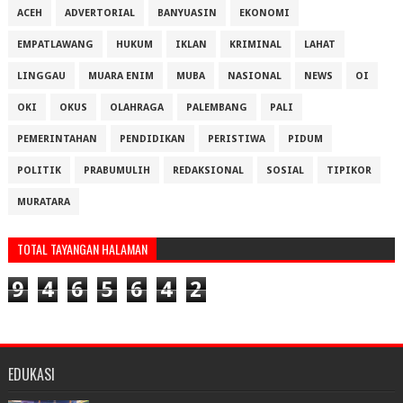
ACEH
ADVERTORIAL
BANYUASIN
EKONOMI
EMPATLAWANG
HUKUM
IKLAN
KRIMINAL
LAHAT
LINGGAU
MUARA ENIM
MUBA
NASIONAL
NEWS
OI
OKI
OKUS
OLAHRAGA
PALEMBANG
PALI
PEMERINTAHAN
PENDIDIKAN
PERISTIWA
PIDUM
POLITIK
PRABUMULIH
REDAKSIONAL
SOSIAL
TIPIKOR
MURATARA
TOTAL TAYANGAN HALAMAN
9
4
6
5
6
4
2
EDUKASI