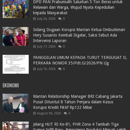
DPD PAN Prabumulih Salurkan 5 Ton Beras untuk
Relawan dan Warga, Wujud Nyata Kepedulian
kepada Masyarakat
July 26, 2026
0
Sidang Dugaan Korupsi Mantan Ketua Ombudsman
Hery Susanto Kembali Digelar, Saksi Sebut Ada
Intervensi Laporan
July 17, 2026
0
PANGGILAN UMUM KEPADA TURUT TERGUGAT II,
PERKARA NOMOR 35/Pdt.G/2026/PN Llg
July 16, 2026
0
EKONOMI
Mantan Relationship Manager BRI Cabang Jakarta
Pusat Dituntut 8 Tahun Penjara dalam Kasus
Korupsi Kredit Fiktif Rp122 Miliar
August 06, 2026
0
Jelang HUT RI Ke-81, PHR Zona 4 Tambah Tiga
Sumur Infill Baru, Berpotensi Produksi Minyak Lebih