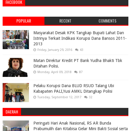
FACEBOOK
POPULAR
RECENT
COMMENTS
Masyarakat Desak KPK Tangkap Bupati Lahat Dan
Istrinya Terkait Indikasi Korupsi Dana Bansos 2011-
2013
Friday, January 29, 2016
43
Matan Direktur Kredit PT Bank Yudha Bhakti Tbk
Ditahan Polisi.
Monday, April 09, 2018
87
Pelaku Korupsi Dana BLUD RSUD Talang Ubi
Kabapaten PALI,Yusi AMKL Ditangkap Polisi
Tuesday, September 12, 2017
32
DAERAH
Peringati Hari Anak Nasional, RS AR Bunda
Prabumulih dan Kitabisa Gelar Mini Bakti Sosial serta