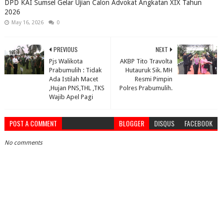
DPD KAI Sumsel Gelar Ujian Calon Advokat Angkatan XIX Tahun
2026
May 16, 2026
0
PREVIOUS
NEXT
Pjs Walikota
AKBP Tito Travolta
Prabumulih : Tidak
Hutauruk Sik. MH
Ada Istilah Macet
Resmi Pimpin
,Hujan PNS,THL ,TKS
Polres Prabumulih.
Wajib Apel Pagi
POST A COMMENT
BLOGGER
DISQUS
FACEBOOK
No comments