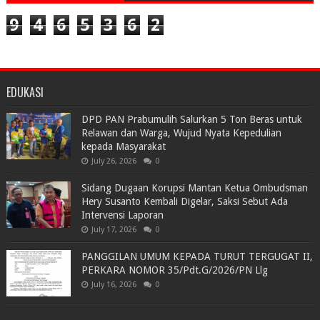
9
4
6
5
3
6
2
EDUKASI
DPD PAN Prabumulih Salurkan 5 Ton Beras untuk
Relawan dan Warga, Wujud Nyata Kepedulian
kepada Masyarakat
July 26, 2026
0
Sidang Dugaan Korupsi Mantan Ketua Ombudsman
Hery Susanto Kembali Digelar, Saksi Sebut Ada
Intervensi Laporan
July 17, 2026
0
PANGGILAN UMUM KEPADA TURUT TERGUGAT II,
PERKARA NOMOR 35/Pdt.G/2026/PN Llg
July 16, 2026
0