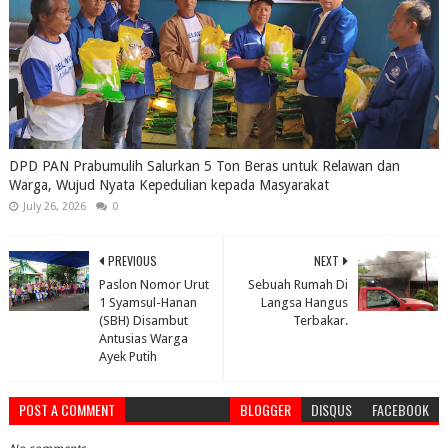
DPD PAN Prabumulih Salurkan 5 Ton Beras untuk Relawan dan
Warga, Wujud Nyata Kepedulian kepada Masyarakat
July 26, 2026
0
PREVIOUS
NEXT
Paslon Nomor Urut
Sebuah Rumah Di
1 Syamsul-Hanan
Langsa Hangus
(SBH) Disambut
Terbakar.
Antusias Warga
Ayek Putih
POST A COMMENT
BLOGGER
DISQUS
FACEBOOK