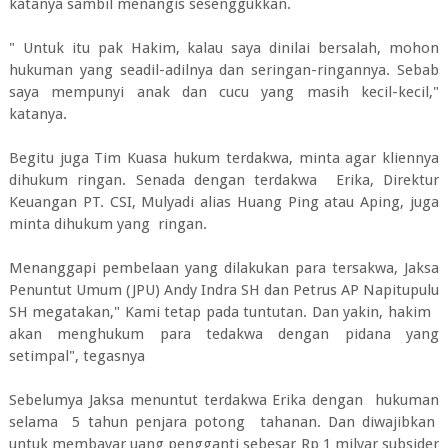
katanya sambil menangis sesenggukkan.
" Untuk itu pak Hakim, kalau saya dinilai bersalah, mohon
hukuman yang seadil-adilnya dan seringan-ringannya. Sebab
saya mempunyi anak dan cucu yang masih kecil-kecil,"
katanya.
Begitu juga Tim Kuasa hukum terdakwa, minta agar kliennya
dihukum ringan. Senada dengan terdakwa Erika, Direktur
Keuangan PT. CSI, Mulyadi alias Huang Ping atau Aping, juga
minta dihukum yang ringan.
Menanggapi pembelaan yang dilakukan para tersakwa, Jaksa
Penuntut Umum (JPU) Andy Indra SH dan Petrus AP Napitupulu
SH megatakan," Kami tetap pada tuntutan. Dan yakin, hakim
akan menghukum para tedakwa dengan pidana yang
setimpal", tegasnya
Sebelumya Jaksa menuntut terdakwa Erika dengan hukuman
selama 5 tahun penjara potong tahanan. Dan diwajibkan
untuk membayar uang pengganti sebesar Rp 1 milyar subsider