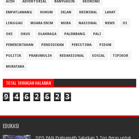
ACEH
ADVERTORIAL
BANYUASIN
EKONOMI
EMPATLAWANG
HUKUM
IKLAN
KRIMINAL
LAHAT
LINGGAU
MUARA ENIM
MUBA
NASIONAL
NEWS
OI
OKI
OKUS
OLAHRAGA
PALEMBANG
PALI
PEMERINTAHAN
PENDIDIKAN
PERISTIWA
PIDUM
POLITIK
PRABUMULIH
REDAKSIONAL
SOSIAL
TIPIKOR
MURATARA
TOTAL TAYANGAN HALAMAN
9
4
6
2
6
2
3
EDUKASI
DPD PAN Prabumulih Salurkan 5 Ton Beras untuk