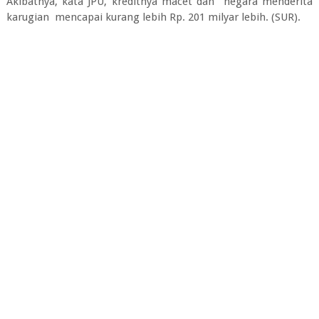
Akibatnya, kata JPU, kreditnya macet dan negara menderita
karugian mencapai kurang lebih Rp. 201 milyar lebih. (SUR).