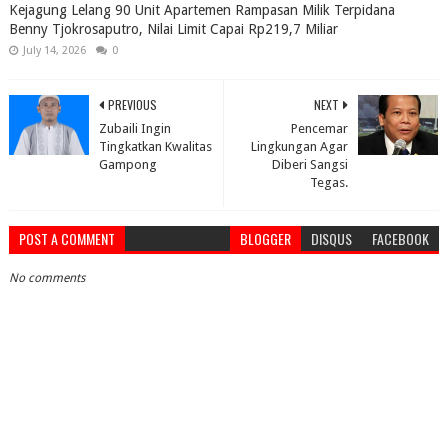
Kejagung Lelang 90 Unit Apartemen Rampasan Milik Terpidana
Benny Tjokrosaputro, Nilai Limit Capai Rp219,7 Miliar
July 14, 2026
0
PREVIOUS
NEXT
Zubaili Ingin
Pencemar
Tingkatkan Kwalitas
Lingkungan Agar
Gampong
Diberi Sangsi
Tegas.
POST A COMMENT
BLOGGER
DISQUS
FACEBOOK
No comments