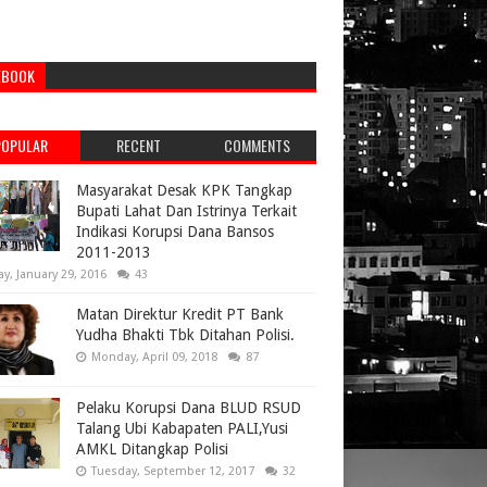
EBOOK
POPULAR
RECENT
COMMENTS
Masyarakat Desak KPK Tangkap
Bupati Lahat Dan Istrinya Terkait
Indikasi Korupsi Dana Bansos
2011-2013
ay, January 29, 2016
43
Matan Direktur Kredit PT Bank
Yudha Bhakti Tbk Ditahan Polisi.
Monday, April 09, 2018
87
Pelaku Korupsi Dana BLUD RSUD
Talang Ubi Kabapaten PALI,Yusi
AMKL Ditangkap Polisi
Tuesday, September 12, 2017
32