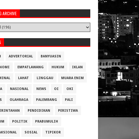
G ARCHIVE
S
H
ADVERTORIAL
BANYUASIN
NOMI
EMPATLAWANG
HUKUM
IKLAN
MINAL
LAHAT
LINGGAU
MUARA ENIM
A
NASIONAL
NEWS
OI
OKI
S
OLAHRAGA
PALEMBANG
PALI
ERINTAHAN
PENDIDIKAN
PERISTIWA
UM
POLITIK
PRABUMULIH
AKSIONAL
SOSIAL
TIPIKOR