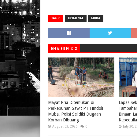
TAGS:
KRIMINAL
MUBA
RELATED POSTS
Mayat Pria Ditemukan di
Lapas Se
Perkebunan Sawit PT Hindoli
Tambahan
Muba, Polisi Selidiki Dugaan
Binaan La
Korban Dibuang
Kepeduli
August 03, 2026
0
July 30, 