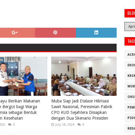
BLO
TAG
ACE
EKO
KRI
MUB
OKU
kayu Berikan Makanan
Muba Siap Jadi Etalase Hilirisasi
 Bergizi bagi Warga
Sawit Nasional, Peresmian Pabrik
PEM
nsia sebagai Bentuk
CPO KUD Sejahtera Disiapkan
an Kesehatan
dengan Dua Skenario Presiden
PID
2026
0
July 28, 2026
0
RED