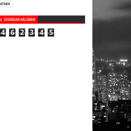
ATARA
AL TAYANGAN HALAMAN
4
6
2
3
4
5