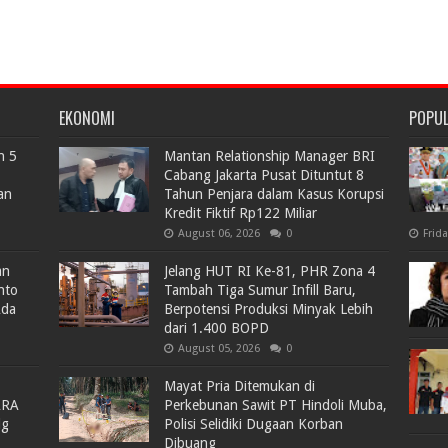
EKONOMI
POPU
n 5
Mantan Relationship Manager BRI
Cabang Jakarta Pusat Dituntut 8
an
Tahun Penjara dalam Kasus Korupsi
Kredit Fiktif Rp122 Miliar
August 06, 2026
0
Frid
an
Jelang HUT RI Ke-81, PHR Zona 4
nto
Tambah Tiga Sumur Infill Baru,
Ada
Berpotensi Produksi Minyak Lebih
dari 1.400 BOPD
August 05, 2026
0
Mayat Pria Ditemukan di
ARA
Perkebunan Sawit PT Hindoli Muba,
lg
Polisi Selidiki Dugaan Korban
Dibuang