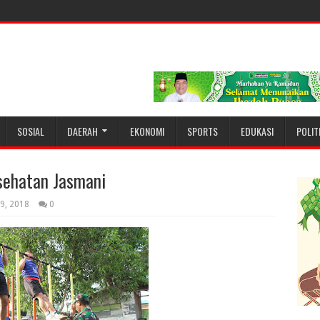
SOSIAL
DAERAH
EKONOMI
SPORTS
EDUKASI
POLIT
sehatan Jasmani
09, 2018
0