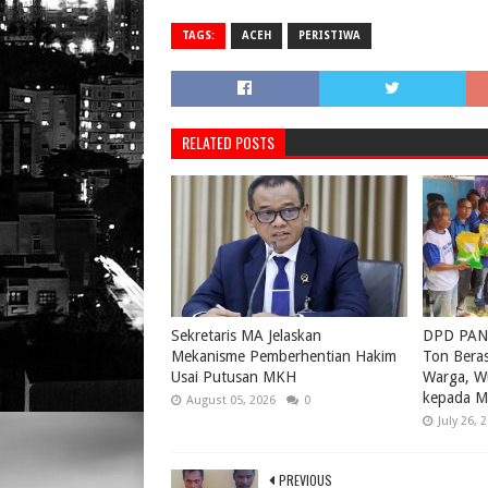
TAGS:
ACEH
PERISTIWA
RELATED POSTS
Sekretaris MA Jelaskan
DPD PAN 
Mekanisme Pemberhentian Hakim
Ton Bera
Usai Putusan MKH
Warga, W
kepada M
August 05, 2026
0
July 26, 
PREVIOUS