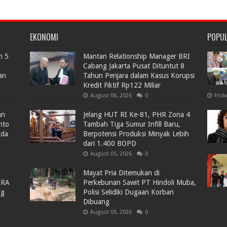
EKONOMI
POPU
n 5
Mantan Relationship Manager BRI
Cabang Jakarta Pusat Dituntut 8
an
Tahun Penjara dalam Kasus Korupsi
Kredit Fiktif Rp122 Miliar
August 06, 2026
0
Frid
an
Jelang HUT RI Ke-81, PHR Zona 4
nto
Tambah Tiga Sumur Infill Baru,
Ada
Berpotensi Produksi Minyak Lebih
dari 1.400 BOPD
August 05, 2026
0
Mayat Pria Ditemukan di
ARA
Perkebunan Sawit PT Hindoli Muba,
lg
Polisi Selidiki Dugaan Korban
Dibuang
August 03, 2026
0