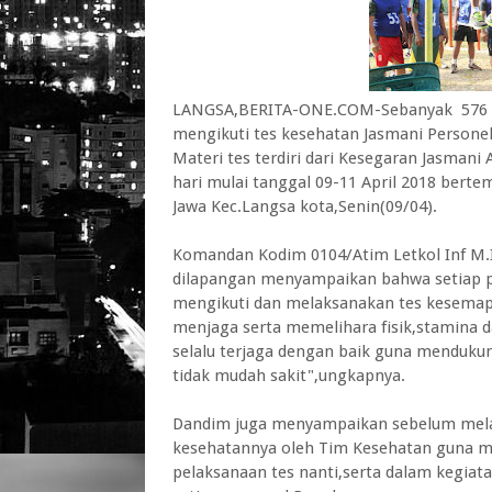
LANGSA,BERITA-ONE.COM-Sebanyak 576 Pe
mengikuti tes kesehatan Jasmani Personel 
Materi tes terdiri dari Kesegaran Jasmani
hari mulai tanggal 09-11 April 2018 ber
Jawa Kec.Langsa kota,Senin(09/04).
Komandan Kodim 0104/Atim Letkol Inf M.I
dilapangan menyampaikan bahwa setiap p
mengikuti dan melaksanakan tes kesemapt
menjaga serta memelihara fisik,stamina d
selalu terjaga dengan baik guna menduku
tidak mudah sakit",ungkapnya.
Dandim juga menyampaikan sebelum melaks
kesehatannya oleh Tim Kesehatan guna men
pelaksanaan tes nanti,serta dalam kegia