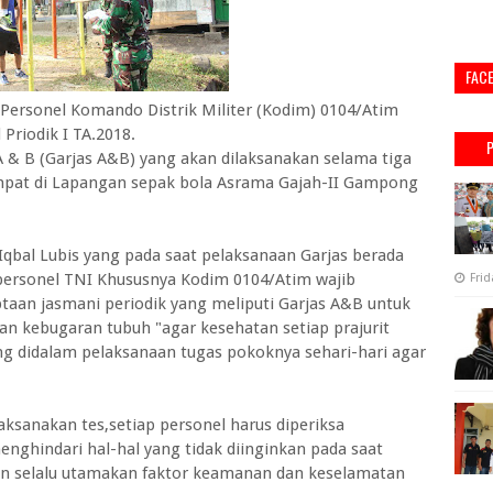
FAC
rsonel Komando Distrik Militer (Kodim) 0104/Atim
Priodik I TA.2018.
 A & B (Garjas A&B) yang akan dilaksanakan selama tiga
tempat di Lapangan sepak bola Asrama Gajah-II Gampong
qbal Lubis yang pada saat pelaksanaan Garjas berada
ersonel TNI Khususnya Kodim 0104/Atim wajib
Frid
aan jasmani periodik yang meliputi Garjas A&B untuk
an kebugaran tubuh "agar kesehatan setiap prajurit
ng didalam pelaksanaan tugas pokoknya sehari-hari agar
anakan tes,setiap personel harus diperiksa
ghindari hal-hal yang tidak diinginkan pada saat
tan selalu utamakan faktor keamanan dan keselamatan