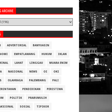
G ARCHIVE
S
H
ADVERTORIAL
BANYUASIN
NOMI
EMPATLAWANG
HUKUM
IKLAN
MINAL
LAHAT
LINGGAU
MUARA ENIM
A
NASIONAL
NEWS
OI
OKI
S
OLAHRAGA
PALEMBANG
PALI
ERINTAHAN
PENDIDIKAN
PERISTIWA
UM
POLITIK
PRABUMULIH
AKSIONAL
SOSIAL
TIPIKOR