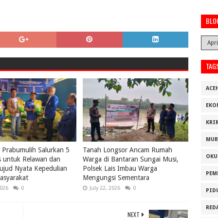
BLO
TAG
ACE
EKO
KRI
MUB
Prabumulih Salurkan 5
Tanah Longsor Ancam Rumah
OKU
s untuk Relawan dan
Warga di Bantaran Sungai Musi,
ujud Nyata Kepedulian
Polsek Lais Imbau Warga
PEM
asyarakat
Mengungsi Sementara
2026
0
July 22, 2026
0
PID
RED
NEXT