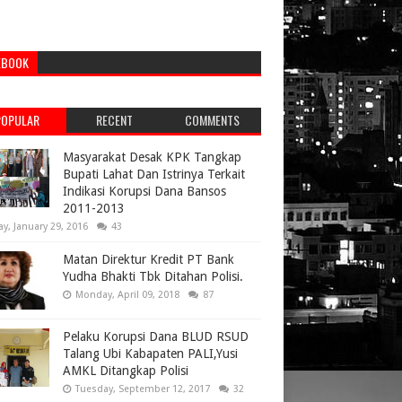
EBOOK
POPULAR
RECENT
COMMENTS
Masyarakat Desak KPK Tangkap
Bupati Lahat Dan Istrinya Terkait
Indikasi Korupsi Dana Bansos
2011-2013
ay, January 29, 2016
43
Matan Direktur Kredit PT Bank
Yudha Bhakti Tbk Ditahan Polisi.
Monday, April 09, 2018
87
Pelaku Korupsi Dana BLUD RSUD
Talang Ubi Kabapaten PALI,Yusi
AMKL Ditangkap Polisi
Tuesday, September 12, 2017
32