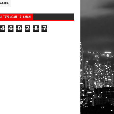
ATARA
AL TAYANGAN HALAMAN
4
6
0
2
8
7