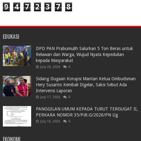
9
4
7
2
3
7
8
EDUKASI
DPD PAN Prabumulih Salurkan 5 Ton Beras untuk
Relawan dan Warga, Wujud Nyata Kepedulian
kepada Masyarakat
July 26, 2026
0
Sidang Dugaan Korupsi Mantan Ketua Ombudsman
Hery Susanto Kembali Digelar, Saksi Sebut Ada
Intervensi Laporan
July 17, 2026
0
PANGGILAN UMUM KEPADA TURUT TERGUGAT II,
PERKARA NOMOR 35/Pdt.G/2026/PN Llg
July 16, 2026
0
EKONOMI