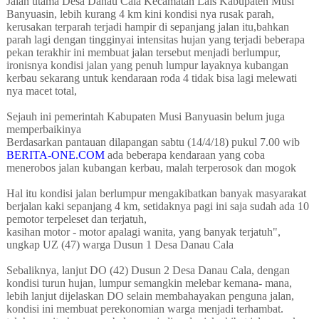
Jalan utama Desa Danau Cala Kecamatan Lais Kabupaten Musi
Banyuasin, lebih kurang 4 km kini kondisi nya rusak parah,
kerusakan terparah terjadi hampir di sepanjang jalan itu,bahkan
parah lagi dengan tingginyai intensitas hujan yang terjadi beberapa
pekan terakhir ini membuat jalan tersebut menjadi berlumpur,
ironisnya kondisi jalan yang penuh lumpur layaknya kubangan
kerbau sekarang untuk kendaraan roda 4 tidak bisa lagi melewati
nya macet total,
Sejauh ini pemerintah Kabupaten Musi Banyuasin belum juga
memperbaikinya
Berdasarkan pantauan dilapangan sabtu (14/4/18) pukul 7.00 wib
BERITA-ONE.COM
ada beberapa kendaraan yang coba
menerobos jalan kubangan kerbau, malah terperosok dan mogok
Hal itu kondisi jalan berlumpur mengakibatkan banyak masyarakat
berjalan kaki sepanjang 4 km, setidaknya pagi ini saja sudah ada 10
pemotor terpeleset dan terjatuh,
kasihan motor - motor apalagi wanita, yang banyak terjatuh",
ungkap UZ (47) warga Dusun 1 Desa Danau Cala
Sebaliknya, lanjut DO (42) Dusun 2 Desa Danau Cala, dengan
kondisi turun hujan, lumpur semangkin melebar kemana- mana,
lebih lanjut dijelaskan DO selain membahayakan penguna jalan,
kondisi ini membuat perekonomian warga menjadi terhambat.