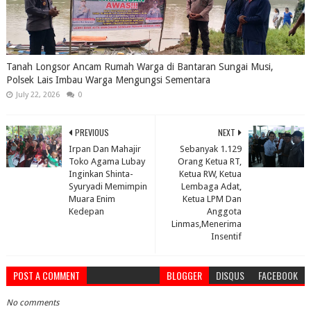
Tanah Longsor Ancam Rumah Warga di Bantaran Sungai Musi,
Polsek Lais Imbau Warga Mengungsi Sementara
July 22, 2026
0
PREVIOUS
NEXT
Irpan Dan Mahajir
Sebanyak 1.129
Toko Agama Lubay
Orang Ketua RT,
Inginkan Shinta-
Ketua RW, Ketua
Syuryadi Memimpin
Lembaga Adat,
Muara Enim
Ketua LPM Dan
Kedepan
Anggota
Linmas,Menerima
Insentif
POST A COMMENT
BLOGGER
DISQUS
FACEBOOK
No comments