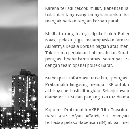
Karena terjadi cekcok mulut, Babensah 
bulat dan langusung menghantamkan kay
mengakibatkan tangan korban patah.
Melihat orang tuanya dipukuli oleh Bab
Naas, pelaku juga melampiaskan amara
Akibatnya kepala korban bagian atas menga
Tak terima perlakuan babensah dan Surat
petugas bhabinkamtibmas setempat. Se
dengan team opsnal polsek Barat.
Mendapati informasi tersebut, petugas
Prabumulih langsung menuju TKP untuk 
akhirnya berhasil ditangkap. Selanjutnya 
diameter 3 CM dan panjang 120 CM diaman
Kapolres Prabumulih AKBP Tito Travolta 
Barat AKP Sofyan Affandi, SH, menya
terhadap pelaku Babensah (34) akibat me