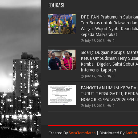
EDUKASI
DPD PAN Prabumulih Salurka
Ton Beras untuk Relawan dan
Warga, Wujud Nyata Kepeduli
kepada Masyarakat
July 26, 2026
0
Sidang Dugaan Korupsi Mant
Ketua Ombudsman Hery Susa
Kembali Digelar, Saksi Sebut 
Intervensi Laporan
July 17, 2026
0
PANGGILAN UMUM KEPADA
TURUT TERGUGAT II, PERK
NOMOR 35/Pdt.G/2026/PN L
July 16, 2026
0
Created By
SoraTemplates
| Distributed By
Ambot 