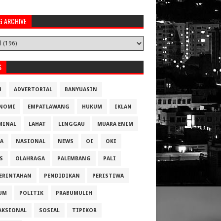
G ARCHIVE
S
H
ADVERTORIAL
BANYUASIN
NOMI
EMPATLAWANG
HUKUM
IKLAN
MINAL
LAHAT
LINGGAU
MUARA ENIM
A
NASIONAL
NEWS
OI
OKI
S
OLAHRAGA
PALEMBANG
PALI
ERINTAHAN
PENDIDIKAN
PERISTIWA
UM
POLITIK
PRABUMULIH
AKSIONAL
SOSIAL
TIPIKOR