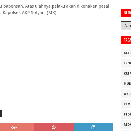
u babensah. Atas ulahnya pelaku akan dikenakan pasal
BLO
s Kapolsek AKP Sofyan. (MK)
TAG
ACE
EKO
KRI
MUB
OKU
PEM
PID
RED