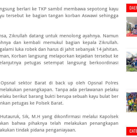
DAE
langsung berlari ke TKP sambil membawa sepotong kayu
u tersebut ke bagian tangan korban Aswawi sehingga
ensa, Zikrullah datang untuk menolong ayahnya. Namun
hnya dan kembali memukul bagian kepala Zikrullah.
lami luka robek dan harus di jahit sebanyak 14 jahitan.
man, Korban langsung melaporkan kejadian tersebut ke
lanjutnya petugas setempat langsung berkoordinasi
 Opsnal sektor Barat di back up oleh Opsnal Polres
melakukan penangkapan. Tanpa ada perlawanan pelaku
pelaku berikut barang bukti berupa sebuah kayu bulat ber
kan petugas ke Polsek Barat.
Hutauruk, Sik, M.H yang dikonfirmasi melalui Kapolsek
takan bahwa pihaknya telah melakukan penangkapan
lakukan tindak pidana penganiayaan.
CAT