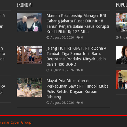
EKONOMI
POPU
n 5
Mantan Relationship Manager BRI
Cabang Jakarta Pusat Dituntut 8
an
Tahun Penjara dalam Kasus Korupsi
Kredit Fiktif Rp122 Miliar
August 06, 2026
0
Frid
an
Jelang HUT RI Ke-81, PHR Zona 4
nto
Tambah Tiga Sumur Infill Baru,
Ada
Berpotensi Produksi Minyak Lebih
dari 1.400 BOPD
August 05, 2026
0
Mayat Pria Ditemukan di
ARA
Perkebunan Sawit PT Hindoli Muba,
lg
Polisi Selidiki Dugaan Korban
Dibuang
August 03, 2026
0
(Sinar Cyber Group)