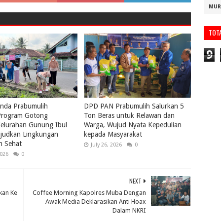
MUR
TOT
9
nda Prabumulih
DPD PAN Prabumulih Salurkan 5
rogram Gotong
Ton Beras untuk Relawan dan
elurahan Gunung Ibul
Warga, Wujud Nyata Kepedulian
ujudkan Lingkungan
kepada Masyarakat
n Sehat
July 26, 2026
0
2026
0
NEXT
kan Ke
Coffee Morning Kapolres Muba Dengan
Awak Media Deklarasikan Anti Hoax
Dalam NKRI