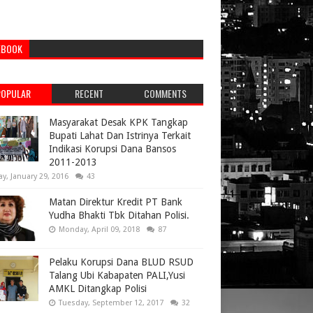
EBOOK
POPULAR
RECENT
COMMENTS
Masyarakat Desak KPK Tangkap
Bupati Lahat Dan Istrinya Terkait
Indikasi Korupsi Dana Bansos
2011-2013
ay, January 29, 2016
43
Matan Direktur Kredit PT Bank
Yudha Bhakti Tbk Ditahan Polisi.
Monday, April 09, 2018
87
Pelaku Korupsi Dana BLUD RSUD
Talang Ubi Kabapaten PALI,Yusi
AMKL Ditangkap Polisi
Tuesday, September 12, 2017
32