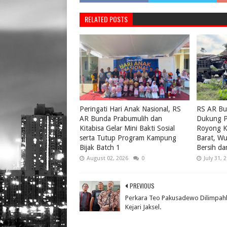
RELATED POSTS
Peringati Hari Anak Nasional, RS
RS AR Bu
AR Bunda Prabumulih dan
Dukung P
Kitabisa Gelar Mini Bakti Sosial
Royong K
serta Tutup Program Kampung
Barat, W
Bijak Batch 1
Bersih da
August 02, 2026
0
July 31, 
PREVIOUS
Perkara Teo Pakusadewo Dilimpah
Kejari Jaksel.