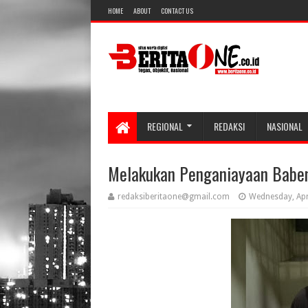
HOME
ABOUT
CONTACT US
REGIONAL
REDAKSI
NASIONAL
Melakukan Penganiayaan Baben
redaksiberitaone@gmail.com
Wednesday, Apr