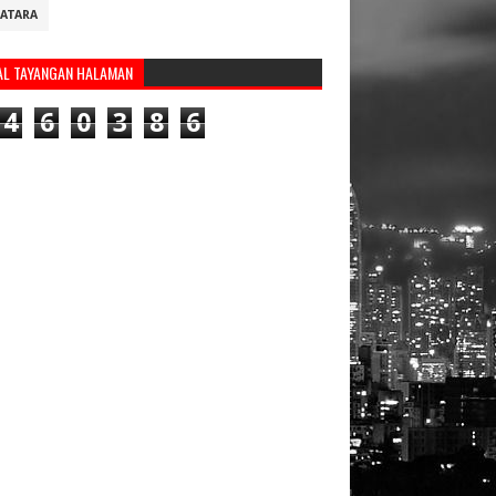
ATARA
AL TAYANGAN HALAMAN
4
6
0
3
8
6