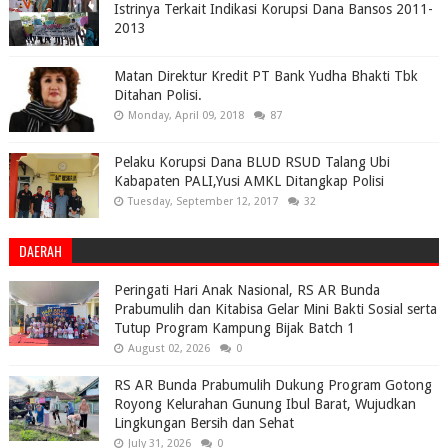
Istrinya Terkait Indikasi Korupsi Dana Bansos 2011-
2013
Matan Direktur Kredit PT Bank Yudha Bhakti Tbk
Ditahan Polisi.
Monday, April 09, 2018
87
Pelaku Korupsi Dana BLUD RSUD Talang Ubi
Kabapaten PALI,Yusi AMKL Ditangkap Polisi
Tuesday, September 12, 2017
32
DAERAH
Peringati Hari Anak Nasional, RS AR Bunda
Prabumulih dan Kitabisa Gelar Mini Bakti Sosial serta
Tutup Program Kampung Bijak Batch 1
August 02, 2026
0
RS AR Bunda Prabumulih Dukung Program Gotong
Royong Kelurahan Gunung Ibul Barat, Wujudkan
Lingkungan Bersih dan Sehat
July 31, 2026
0