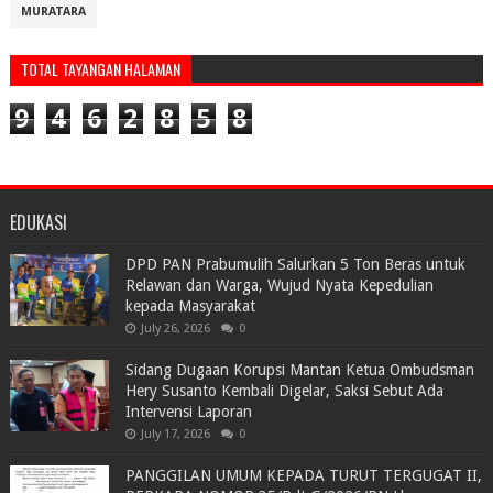
MURATARA
TOTAL TAYANGAN HALAMAN
9
4
6
2
8
5
8
EDUKASI
DPD PAN Prabumulih Salurkan 5 Ton Beras untuk
Relawan dan Warga, Wujud Nyata Kepedulian
kepada Masyarakat
July 26, 2026
0
Sidang Dugaan Korupsi Mantan Ketua Ombudsman
Hery Susanto Kembali Digelar, Saksi Sebut Ada
Intervensi Laporan
July 17, 2026
0
PANGGILAN UMUM KEPADA TURUT TERGUGAT II,