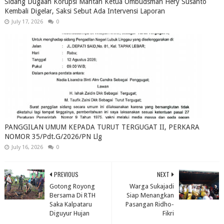
Sidang Dugaan Korupsi Mantan Ketua Ombudsman Hery Susanto
Kembali Digelar, Saksi Sebut Ada Intervensi Laporan
July 17, 2026
0
PANGGILAN UMUM KEPADA TURUT TERGUGAT II, PERKARA
NOMOR 35/Pdt.G/2026/PN Llg
July 16, 2026
0
PREVIOUS
NEXT
Gotong Royong
Warga Sukajadi
Bersama Di RTH
Siap Menangkan
Saka Kalpataru
Pasangan Ridho-
Diguyur Hujan
Fikri