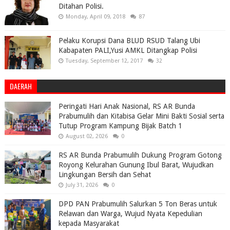
Ditahan Polisi.
Monday, April 09, 2018
87
Pelaku Korupsi Dana BLUD RSUD Talang Ubi
Kabapaten PALI,Yusi AMKL Ditangkap Polisi
Tuesday, September 12, 2017
32
DAERAH
Peringati Hari Anak Nasional, RS AR Bunda
Prabumulih dan Kitabisa Gelar Mini Bakti Sosial serta
Tutup Program Kampung Bijak Batch 1
August 02, 2026
0
RS AR Bunda Prabumulih Dukung Program Gotong
Royong Kelurahan Gunung Ibul Barat, Wujudkan
Lingkungan Bersih dan Sehat
July 31, 2026
0
DPD PAN Prabumulih Salurkan 5 Ton Beras untuk
Relawan dan Warga, Wujud Nyata Kepedulian
kepada Masyarakat