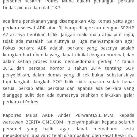
personel Reskrim Polres Muba dalam penangan perkara
tindak pidana dan olah TKP
ada lima penekanan yang disampaikan Akp Kemas yaitu agar
perkara selesai ADR atau RJ harap dilaporkan dengan SP2HP
A2 artinya hentikan Lidik. Jangan malu malu atau pun ragu,
tidak ada masalah. Selnjutnya ia juga menyampaikan agar
Fokus perkara ADR adalah perkara yang bascnya adalah
kerugian harta benda yang dapat dinilai dengan nominal, dan
dalam setiap proses harus mempedomani perkap 14 tahun
2012 dan perkaba nomor 3 tahun 2014 tentang SOP
penyelidikan, dalam dumas yang di cek bukan substansinya
tapi langkah langkah SOP lidik sidik apakah sudah benar
sesuai perkap atau perkaba dan apabila ada perkara yang
dianggap sulit dan ada dumasnya silahkan dilakukan gelar
perkara di Polres
Kapolres Muba AKBP Andes Purwanti,S.E.,M.M. kepada
wartawan BERITA-ONE.COM- menyampaikan kepada seluruh
personel yang hadir agar dapat memahami serta
mepedomani apa yang telah disampaikan oleh kasat Reskrim.