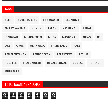
TAGS
ACEH
ADVERTORIAL
BANYUASIN
EKONOMI
EMPATLAWANG
HUKUM
IKLAN
KRIMINAL
LAHAT
LINGGAU
MUARA ENIM
MUBA
NASIONAL
NEWS
OI
OKI
OKUS
OLAHRAGA
PALEMBANG
PALI
PEMERINTAHAN
PENDIDIKAN
PERISTIWA
PIDUM
POLITIK
PRABUMULIH
REDAKSIONAL
SOSIAL
TIPIKOR
MURATARA
TOTAL TAYANGAN HALAMAN
9
4
6
0
1
9
9