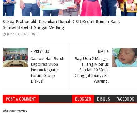
Sekda Prabumulih Resmikan Rumah CSR Bedah Rumah Bank
Sumsel Babel di Sungai Medang
June 03, 2026
0
PREVIOUS
NEXT
Sambut Hari Buruh
Bayi Usia 2 Minggu
Kapolres Muba
Hilang Miterius
Pimpin Kegiatan
Setelah 10 Menit
Forum Group
Ditinggal Ibunya Ke
Diskusi
Warung.
POST A COMMENT
BLOGGER
DISQUS
FACEBOOK
No comments