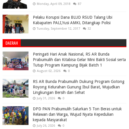
Monday, April 09, 2018
87
Pelaku Korupsi Dana BLUD RSUD Talang Ubi
Kabapaten PALI,Yusi AMKL Ditangkap Polisi
Tuesday, September 12, 2017
32
DAERAH
Peringati Hari Anak Nasional, RS AR Bunda
Prabumulih dan Kitabisa Gelar Mini Bakti Sosial serta
Tutup Program Kampung Bijak Batch 1
August 02, 2026
0
RS AR Bunda Prabumulih Dukung Program Gotong
Royong Kelurahan Gunung Ibul Barat, Wujudkan
Lingkungan Bersih dan Sehat
July 31, 2026
0
DPD PAN Prabumulih Salurkan 5 Ton Beras untuk
Relawan dan Warga, Wujud Nyata Kepedulian
kepada Masyarakat
July 26, 2026
0