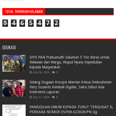
TOTAL TAYANGAN HALAMAN
9
4
6
5
4
7
2
EDUKASI
DPD PAN Prabumulih Salurkan 5 Ton Beras untuk
Relawan dan Warga, Wujud Nyata Kepedulian
kepada Masyarakat
July 26, 2026
0
Sidang Dugaan Korupsi Mantan Ketua Ombudsman
Hery Susanto Kembali Digelar, Saksi Sebut Ada
Intervensi Laporan
July 17, 2026
0
PANGGILAN UMUM KEPADA TURUT TERGUGAT II,
PERKARA NOMOR 35/Pdt.G/2026/PN Llg