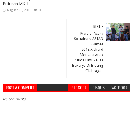
Putusan MKH
August 05, 2026
0
NEXT
Melalui Acara
Sosialisasi ASIAN
Games
2018,Richard
Motivasi Anak
Muda Untuk Bisa
Bekarya Di Bidang
Olahraga .
POST A COMMENT
BLOGGER
DISQUS
FACEBOOK
No comments