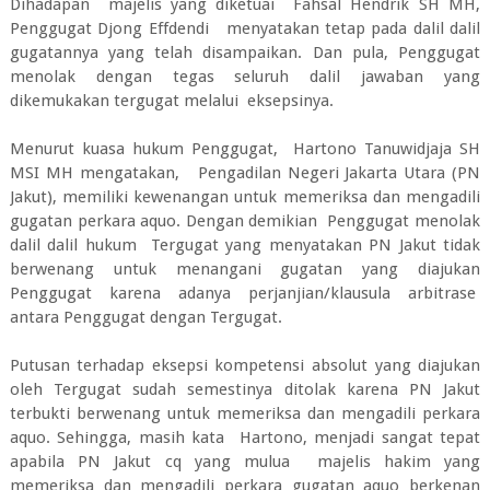
Dihadapan majelis yang diketuai Fahsal Hendrik SH MH,
Penggugat Djong Effdendi menyatakan tetap pada dalil dalil
gugatannya yang telah disampaikan. Dan pula, Penggugat
menolak dengan tegas seluruh dalil jawaban yang
dikemukakan tergugat melalui eksepsinya.
Menurut kuasa hukum Penggugat, Hartono Tanuwidjaja SH
MSI MH mengatakan, Pengadilan Negeri Jakarta Utara (PN
Jakut), memiliki kewenangan untuk memeriksa dan mengadili
gugatan perkara aquo. Dengan demikian Penggugat menolak
dalil dalil hukum Tergugat yang menyatakan PN Jakut tidak
berwenang untuk menangani gugatan yang diajukan
Penggugat karena adanya perjanjian/klausula arbitrase
antara Penggugat dengan Tergugat.
Putusan terhadap eksepsi kompetensi absolut yang diajukan
oleh Tergugat sudah semestinya ditolak karena PN Jakut
terbukti berwenang untuk memeriksa dan mengadili perkara
aquo. Sehingga, masih kata Hartono, menjadi sangat tepat
apabila PN Jakut cq yang mulua majelis hakim yang
memeriksa dan mengadili perkara gugatan aquo berkenan