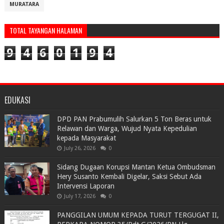
MURATARA
TOTAL TAYANGAN HALAMAN
9
4
6
0
1
9
4
EDUKASI
DPD PAN Prabumulih Salurkan 5 Ton Beras untuk
Relawan dan Warga, Wujud Nyata Kepedulian
kepada Masyarakat
July 26, 2026
0
Sidang Dugaan Korupsi Mantan Ketua Ombudsman
Hery Susanto Kembali Digelar, Saksi Sebut Ada
Intervensi Laporan
July 17, 2026
0
PANGGILAN UMUM KEPADA TURUT TERGUGAT II,