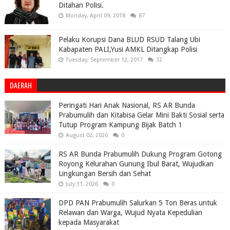
Ditahan Polisi.
Monday, April 09, 2018
87
Pelaku Korupsi Dana BLUD RSUD Talang Ubi
Kabapaten PALI,Yusi AMKL Ditangkap Polisi
Tuesday, September 12, 2017
32
DAERAH
Peringati Hari Anak Nasional, RS AR Bunda
Prabumulih dan Kitabisa Gelar Mini Bakti Sosial serta
Tutup Program Kampung Bijak Batch 1
August 02, 2026
0
RS AR Bunda Prabumulih Dukung Program Gotong
Royong Kelurahan Gunung Ibul Barat, Wujudkan
Lingkungan Bersih dan Sehat
July 31, 2026
0
DPD PAN Prabumulih Salurkan 5 Ton Beras untuk
Relawan dan Warga, Wujud Nyata Kepedulian
kepada Masyarakat