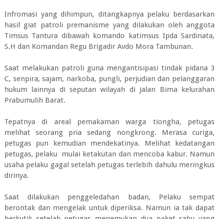
Infromasi yang dihimpun, ditangkapnya pelaku berdasarkan
hasil giat patroli premanisme yang dilakukan oleh anggota
Timsus Tantura dibawah komando katimsus Ipda Sardinata,
S.H dan Komandan Regu Brigadir Avdo Mora Tambunan.
Saat melakukan patroli guna mengantisipasi tindak pidana 3
C, senpira, sajam, narkoba, pungli, perjudian dan pelanggaran
hukum lainnya di seputan wilayah di jalan Bima kelurahan
Prabumulih Barat.
Tepatnya di areal pemakaman warga tiongha, petugas
melihat seorang pria sedang nongkrong. Merasa curiga,
petugas pun kemudian mendekatinya. Melihat kedatangan
petugas, pelaku mulai ketakutan dan mencoba kabur. Namun
usaha pelaku gagal setelah petugas terlebih dahulu meringkus
dirinya.
Saat dilakukan penggeledahan badan, Pelaku sempat
berontak dan mengelak untuk diperiksa. Namun ia tak dapat
berkutik setelah petugas menemukan dua paket sabu yang