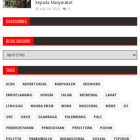
kepada Masyarakat
July 26, 2026
0
CATEGORIES
BLOG ARCHIVE
TAGS
ACEH
ADVERTORIAL
BANYUASIN
EKONOMI
EMPATLAWANG
HUKUM
IKLAN
KRIMINAL
LAHAT
LINGGAU
MUARA ENIM
MUBA
NASIONAL
NEWS
OI
OKI
OKUS
OLAHRAGA
PALEMBANG
PALI
PEMERINTAHAN
PENDIDIKAN
PERISTIWA
PIDUM
POLITIK
PRABUMULIH
REDAKSIONAL
SOSIAL
TIPIKOR