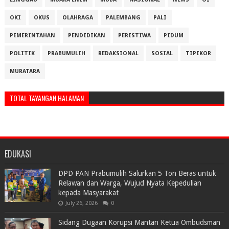
OKI
OKUS
OLAHRAGA
PALEMBANG
PALI
PEMERINTAHAN
PENDIDIKAN
PERISTIWA
PIDUM
POLITIK
PRABUMULIH
REDAKSIONAL
SOSIAL
TIPIKOR
MURATARA
TOTAL TAYANGAN HALAMAN
EDUKASI
DPD PAN Prabumulih Salurkan 5 Ton Beras untuk
Relawan dan Warga, Wujud Nyata Kepedulian
kepada Masyarakat
July 26, 2026
0
Sidang Dugaan Korupsi Mantan Ketua Ombudsman