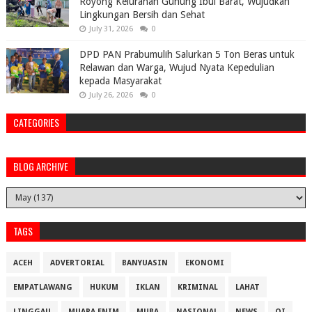
Royong Kelurahan Gunung Ibul Barat, Wujudkan
Lingkungan Bersih dan Sehat
July 31, 2026
0
DPD PAN Prabumulih Salurkan 5 Ton Beras untuk
Relawan dan Warga, Wujud Nyata Kepedulian
kepada Masyarakat
July 26, 2026
0
CATEGORIES
BLOG ARCHIVE
TAGS
ACEH
ADVERTORIAL
BANYUASIN
EKONOMI
EMPATLAWANG
HUKUM
IKLAN
KRIMINAL
LAHAT
LINGGAU
MUARA ENIM
MUBA
NASIONAL
NEWS
OI