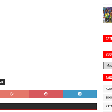
CAT
BLO
TAG
OR
ACE
EKO
KRI