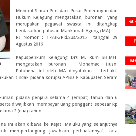
Menurut Siaran Pers dari Pusat Penerangan dan
Hukum Kejagung mengatakan, buronan yang
FAC
merupakan pegawai swasta ini ditangkap
berdasarkan putusan Mahkamah Agung (MA)
RI Nomor : 1783K/Pid.Sus/2015 tanggal 29
Agustus 2016
Kapuspenkum Kejagung Drs M. Rum SH.MH
DAE
mengatakan buronan Mohamad Husni
H
Putuhena ini oleh MA dinyatakan terbukti
akukan tindak pidana korupsi APBD P Kabupaten Seram
kuman pidana penjara selama 4 (empat) tahun dan 6
 , serta diwajibkan membayar uang pengganti sebesar Rp
selama 2 (dua) tahun.
na ini akan dibawa ke Kejati Maluku yang selanjutnya
tuk mempertangung jawabkan perbuatannya", kata