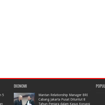
EKONOMI
POPU
n 5
Mantan Relationship Manager BRI
Cabang Jakarta Pusat Dituntut 8
an
Tahun Penjara dalam Kasus Korupsi