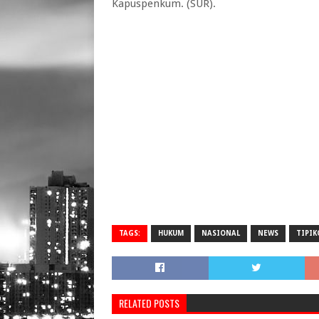
Kapuspenkum. (SUR).
TAGS:
HUKUM
NASIONAL
NEWS
TIPIK
RELATED POSTS