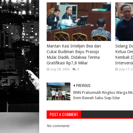
Mantan Kasi Intelijen Bea dan
Sidang D
Cukai Budiman Bayu Prasojo
Ketua Om
Mulai Diadili, Didakwa Terima
Kembali D
Gratifikasi Rp7,8 Miliar
Intervens
July 28, 2026
0
July 17, 
PREVIOUS
BNN Prabumulih Ringkus Warga M
Enim Bawah Sabu Siap Edar
POST A COMMENT
No comments