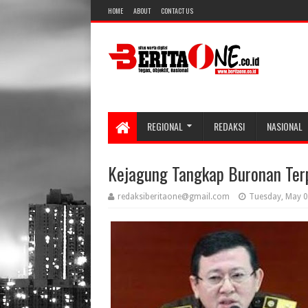
HOME
ABOUT
CONTACT US
REGIONAL
REDAKSI
NASIONAL
Kejagung Tangkap Buronan Terpi
redaksiberitaone@gmail.com
Tuesday, May 0