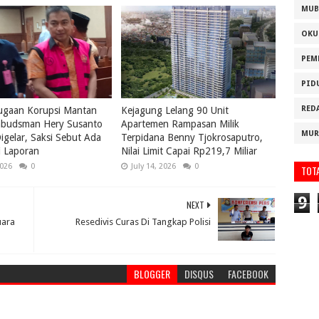
MUB
OKU
PEM
PID
RED
ugaan Korupsi Mantan
Kejagung Lelang 90 Unit
budsman Hery Susanto
Apartemen Rampasan Milik
MUR
igelar, Saksi Sebut Ada
Terpidana Benny Tjokrosaputro,
i Laporan
Nilai Limit Capai Rp219,7 Miliar
2026
0
July 14, 2026
0
TOT
9
NEXT
uara
Resedivis Curas Di Tangkap Polisi
BLOGGER
DISQUS
FACEBOOK