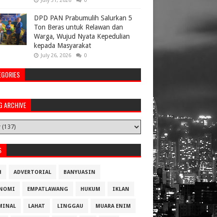
July 31, 2026
0
DPD PAN Prabumulih Salurkan 5
Ton Beras untuk Relawan dan
Warga, Wujud Nyata Kepedulian
kepada Masyarakat
July 26, 2026
0
EGORIES
G ARCHIVE
S
H
ADVERTORIAL
BANYUASIN
NOMI
EMPATLAWANG
HUKUM
IKLAN
MINAL
LAHAT
LINGGAU
MUARA ENIM