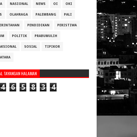
A
NASIONAL
NEWS
OI
OKI
S
OLAHRAGA
PALEMBANG
PALI
ERINTAHAN
PENDIDIKAN
PERISTIWA
UM
POLITIK
PRABUMULIH
AKSIONAL
SOSIAL
TIPIKOR
ATARA
AL TAYANGAN HALAMAN
4
6
5
8
3
4