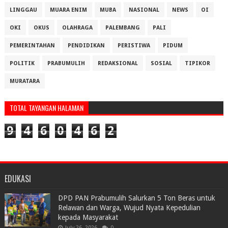
LINGGAU
MUARA ENIM
MUBA
NASIONAL
NEWS
OI
OKI
OKUS
OLAHRAGA
PALEMBANG
PALI
PEMERINTAHAN
PENDIDIKAN
PERISTIWA
PIDUM
POLITIK
PRABUMULIH
REDAKSIONAL
SOSIAL
TIPIKOR
MURATARA
TOTAL TAYANGAN HALAMAN
9
4
6
0
4
6
2
EDUKASI
DPD PAN Prabumulih Salurkan 5 Ton Beras untuk
Relawan dan Warga, Wujud Nyata Kepedulian
kepada Masyarakat
July 26, 2026
0