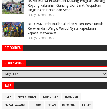
RS AR Bunda Prabumulih Dukung Program Gotong
Royong Kelurahan Gunung Ibul Barat, Wujudkan
Lingkungan Bersih dan Sehat
July 31, 2026
0
DPD PAN Prabumulih Salurkan 5 Ton Beras untuk
Relawan dan Warga, Wujud Nyata Kepedulian
kepada Masyarakat
July 26, 2026
0
CATEGORIES
BLOG ARCHIVE
TAGS
ACEH
ADVERTORIAL
BANYUASIN
EKONOMI
EMPATLAWANG
HUKUM
IKLAN
KRIMINAL
LAHAT