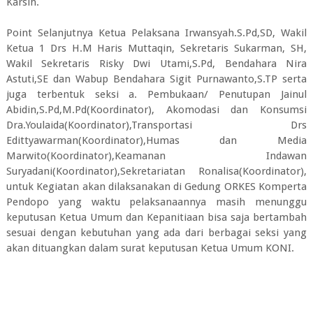
Karsih.
Point Selanjutnya Ketua Pelaksana Irwansyah.S.Pd,SD, Wakil
Ketua 1 Drs H.M Haris Muttaqin, Sekretaris Sukarman, SH,
Wakil Sekretaris Risky Dwi Utami,S.Pd, Bendahara Nira
Astuti,SE dan Wabup Bendahara Sigit Purnawanto,S.TP serta
juga terbentuk seksi a. Pembukaan/ Penutupan Jainul
Abidin,S.Pd,M.Pd(Koordinator), Akomodasi dan Konsumsi
Dra.Youlaida(Koordinator),Transportasi Drs
Edittyawarman(Koordinator),Humas dan Media
Marwito(Koordinator),Keamanan Indawan
Suryadani(Koordinator),Sekretariatan Ronalisa(Koordinator),
untuk Kegiatan akan dilaksanakan di Gedung ORKES Komperta
Pendopo yang waktu pelaksanaannya masih menunggu
keputusan Ketua Umum dan Kepanitiaan bisa saja bertambah
sesuai dengan kebutuhan yang ada dari berbagai seksi yang
akan dituangkan dalam surat keputusan Ketua Umum KONI.