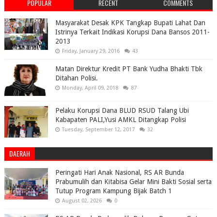
POPULAR
RECENT
COMMENTS
Masyarakat Desak KPK Tangkap Bupati Lahat Dan
Istrinya Terkait Indikasi Korupsi Dana Bansos 2011-
2013
Friday, January 29, 2016
43
Matan Direktur Kredit PT Bank Yudha Bhakti Tbk
Ditahan Polisi.
Monday, April 09, 2018
87
Pelaku Korupsi Dana BLUD RSUD Talang Ubi
Kabapaten PALI,Yusi AMKL Ditangkap Polisi
Tuesday, September 12, 2017
32
DAERAH
Peringati Hari Anak Nasional, RS AR Bunda
Prabumulih dan Kitabisa Gelar Mini Bakti Sosial serta
Tutup Program Kampung Bijak Batch 1
August 02, 2026
0