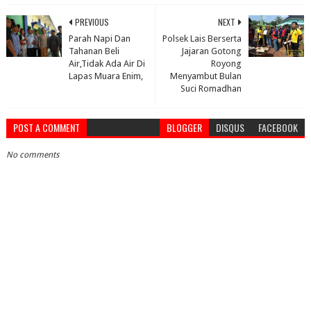
PREVIOUS
NEXT
Parah Napi Dan
Polsek Lais Berserta
Tahanan Beli
Jajaran Gotong
Air,Tidak Ada Air Di
Royong
Lapas Muara Enim,
Menyambut Bulan
Suci Romadhan
POST A COMMENT
BLOGGER
DISQUS
FACEBOOK
No comments