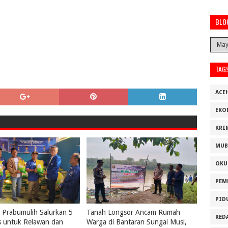
BLO
TAG
ACE
EKO
KRI
MUB
OKU
PEM
PID
Prabumulih Salurkan 5
Tanah Longsor Ancam Rumah
RED
s untuk Relawan dan
Warga di Bantaran Sungai Musi,