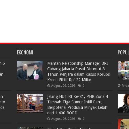
EKONOMI
POPU
n 5
Mantan Relationship Manager BRI
Cabang Jakarta Pusat Dituntut 8
an
Tahun Penjara dalam Kasus Korupsi
Kredit Fiktif Rp122 Miliar
August 06, 2026
0
Frid
an
Jelang HUT RI Ke-81, PHR Zona 4
nto
Tambah Tiga Sumur Infill Baru,
Ada
Berpotensi Produksi Minyak Lebih
dari 1.400 BOPD
August 05, 2026
0