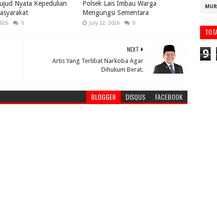
ujud Nyata Kepedulian
Polsek Lais Imbau Warga
MUR
asyarakat
Mengungsi Sementara
2026
0
July 22, 2026
0
TOT
NEXT
9
Artis Yang Terlibat Narkoba Agar
Dihukum Berat.
BLOGGER
DISQUS
FACEBOOK