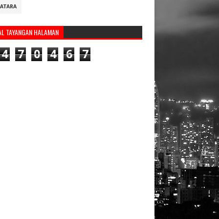
ATARA
AL TAYANGAN HALAMAN
4
7
0
4
6
7