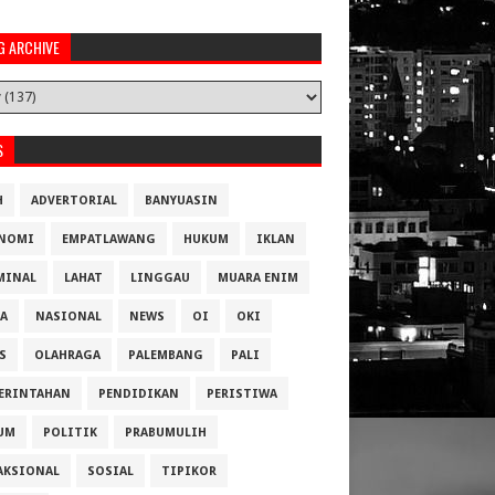
G ARCHIVE
S
H
ADVERTORIAL
BANYUASIN
NOMI
EMPATLAWANG
HUKUM
IKLAN
MINAL
LAHAT
LINGGAU
MUARA ENIM
A
NASIONAL
NEWS
OI
OKI
S
OLAHRAGA
PALEMBANG
PALI
ERINTAHAN
PENDIDIKAN
PERISTIWA
UM
POLITIK
PRABUMULIH
AKSIONAL
SOSIAL
TIPIKOR