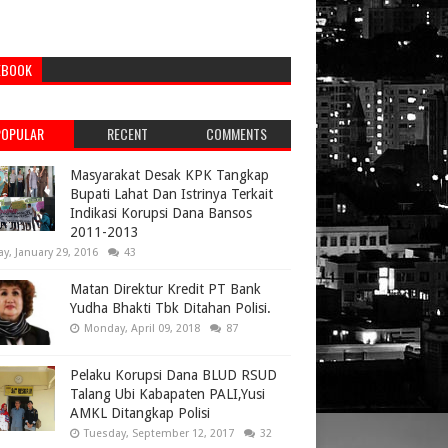
EBOOK
POPULAR
RECENT
COMMENTS
Masyarakat Desak KPK Tangkap
Bupati Lahat Dan Istrinya Terkait
Indikasi Korupsi Dana Bansos
2011-2013
ay, January 29, 2016
43
Matan Direktur Kredit PT Bank
Yudha Bhakti Tbk Ditahan Polisi.
Monday, April 09, 2018
87
Pelaku Korupsi Dana BLUD RSUD
Talang Ubi Kabapaten PALI,Yusi
AMKL Ditangkap Polisi
Tuesday, September 12, 2017
32