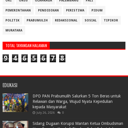
OKI
OKUS
OLAHRAGA
PALEMBANG
PALI
PEMERINTAHAN
PENDIDIKAN
PERISTIWA
PIDUM
POLITIK
PRABUMULIH
REDAKSIONAL
SOSIAL
TIPIKOR
MURATARA
TOTAL TAYANGAN HALAMAN
9
4
6
5
6
7
8
EDUKASI
DPD PAN Prabumulih Salurkan 5 Ton Beras untuk
Relawan dan Warga, Wujud Nyata Kepedulian
kepada Masyarakat
July 26, 2026
0
Sidang Dugaan Korupsi Mantan Ketua Ombudsman