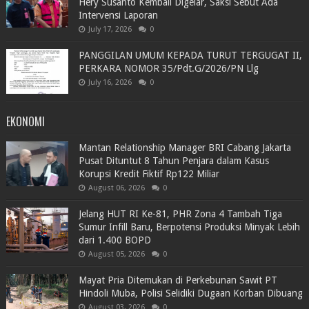
Hery Susanto Kembali Digelar, Saksi Sebut Ada
Intervensi Laporan
July 17, 2026
0
PANGGILAN UMUM KEPADA TURUT TERGUGAT II,
PERKARA NOMOR 35/Pdt.G/2026/PN Llg
July 16, 2026
0
EKONOMI
Mantan Relationship Manager BRI Cabang Jakarta
Pusat Dituntut 8 Tahun Penjara dalam Kasus
Korupsi Kredit Fiktif Rp122 Miliar
August 06, 2026
0
Jelang HUT RI Ke-81, PHR Zona 4 Tambah Tiga
Sumur Infill Baru, Berpotensi Produksi Minyak Lebih
dari 1.400 BOPD
August 05, 2026
0
Mayat Pria Ditemukan di Perkebunan Sawit PT
Hindoli Muba, Polisi Selidiki Dugaan Korban Dibuang
August 03, 2026
0