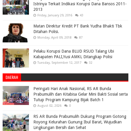
Istrinya Terkait Indikasi Korupsi Dana Bansos 2011-
2013
Friday, January 29, 2016
43
Matan Direktur Kredit PT Bank Yudha Bhakti Tbk
Ditahan Polisi.
Monday, April 09, 2018
87
Pelaku Korupsi Dana BLUD RSUD Talang Ubi
Kabapaten PALI,Yusi AMKL Ditangkap Polisi
Tuesday, September 12, 2017
32
DAERAH
Peringati Hari Anak Nasional, RS AR Bunda
Prabumulih dan Kitabisa Gelar Mini Bakti Sosial serta
Tutup Program Kampung Bijak Batch 1
August 02, 2026
0
RS AR Bunda Prabumulih Dukung Program Gotong
Royong Kelurahan Gunung Ibul Barat, Wujudkan
Lingkungan Bersih dan Sehat