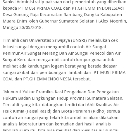
Sanksi Administratip paksaan dari pemerintah yang diberikan
kepada PT MUSI PRIMA COAL dan PT.GH EMM INDONESIAdi
Desa Gunung Raja Kecamatan Rambang Dangku Kabupaten
Muara Enim oleh Gubernur Sumatera Selatan H.Alex Noerdin,
Minggu 20/05/2018.
Tim ahli dari Universitas Sriwijaya (UNSRI) melakukan cek
lokasi sungai dengan mengambil contoh Air Sungai
Penimur,Air Sungai Merang Dan Air Sungai Penecol dan Air
Sungai Kero dan mengambil contoh lumpur guna untuk
melihat ada kandungan logam berat yang berada didasar
sungai akibat dari pembuangan limbah dari PT MUSI PRIMA
COAL dan PT.GH EMM INDONESIA tersebut.
“Munurut Yulkar Pramilus Kasi Pengaduan Dan Penegakan
Hukum Badan Lingkungan Hidup Provinsi Sumatera Selatan,
Tim ahli yang kita datangkan terdiri dari Ahli Kwalitas Air
Fisik Kimia (Faisal Rasid) dan Biota Perairan (Ridho) semua
contoh air sungai yang telah kita ambil ini akan dilakukan
analisis laboraturium dan kemudian dari hasil analisis
laboraturium itu kita bisa melihat dari kwalitas air sungai