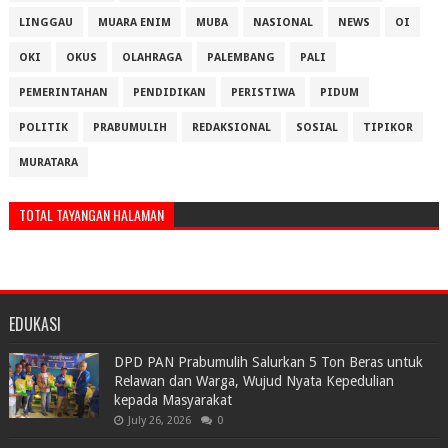
LINGGAU
MUARA ENIM
MUBA
NASIONAL
NEWS
OI
OKI
OKUS
OLAHRAGA
PALEMBANG
PALI
PEMERINTAHAN
PENDIDIKAN
PERISTIWA
PIDUM
POLITIK
PRABUMULIH
REDAKSIONAL
SOSIAL
TIPIKOR
MURATARA
TOTAL TAYANGAN HALAMAN
EDUKASI
DPD PAN Prabumulih Salurkan 5 Ton Beras untuk
Relawan dan Warga, Wujud Nyata Kepedulian
kepada Masyarakat
July 26, 2026
0