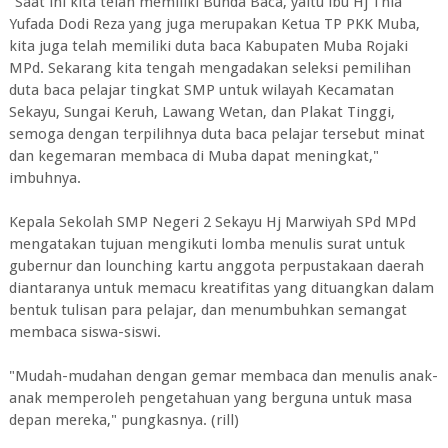
"Saat ini kita telah memiliki Bunda Baca, yaitu ibu Hj Thia
Yufada Dodi Reza yang juga merupakan Ketua TP PKK Muba,
kita juga telah memiliki duta baca Kabupaten Muba Rojaki
MPd. Sekarang kita tengah mengadakan seleksi pemilihan
duta baca pelajar tingkat SMP untuk wilayah Kecamatan
Sekayu, Sungai Keruh, Lawang Wetan, dan Plakat Tinggi,
semoga dengan terpilihnya duta baca pelajar tersebut minat
dan kegemaran membaca di Muba dapat meningkat,"
imbuhnya.
Kepala Sekolah SMP Negeri 2 Sekayu Hj Marwiyah SPd MPd
mengatakan tujuan mengikuti lomba menulis surat untuk
gubernur dan lounching kartu anggota perpustakaan daerah
diantaranya untuk memacu kreatifitas yang dituangkan dalam
bentuk tulisan para pelajar, dan menumbuhkan semangat
membaca siswa-siswi.
"Mudah-mudahan dengan gemar membaca dan menulis anak-
anak memperoleh pengetahuan yang berguna untuk masa
depan mereka," pungkasnya. (rill)