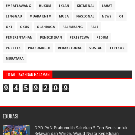
EMPATLAWANG
HUKUM
IKLAN
KRIMINAL
LAHAT
LINGGAU
MUARA ENIM
MUBA
NASIONAL
NEWS
OI
OKI
OKUS
OLAHRAGA
PALEMBANG
PALI
PEMERINTAHAN
PENDIDIKAN
PERISTIWA
PIDUM
POLITIK
PRABUMULIH
REDAKSIONAL
SOSIAL
TIPIKOR
MURATARA
TOTAL TAYANGAN HALAMAN
9
4
5
9
2
0
9
EDUKASI
DPD PAN Prabumulih Salurkan 5 Ton Beras untuk
Relawan dan Warga, Wujud Nyata Kepedulian