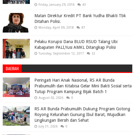
Friday, January 29, 2016
43
Matan Direktur Kredit PT Bank Yudha Bhakti Tbk
Ditahan Polisi.
Monday, April 09, 2018
87
Pelaku Korupsi Dana BLUD RSUD Talang Ubi
Kabapaten PALI,Yusi AMKL Ditangkap Polisi
Tuesday, September 12, 2017
32
DAERAH
Peringati Hari Anak Nasional, RS AR Bunda
Prabumulih dan Kitabisa Gelar Mini Bakti Sosial serta
Tutup Program Kampung Bijak Batch 1
August 02, 2026
0
RS AR Bunda Prabumulih Dukung Program Gotong
Royong Kelurahan Gunung Ibul Barat, Wujudkan
Lingkungan Bersih dan Sehat
July 31, 2026
0