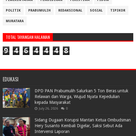
POLITIK
PRABUMULIH
REDAKSIONAL
SOSIAL
TIPIKOR
MURATARA
TOTAL TAYANGAN HALAMAN
9
4
6
4
4
4
8
EDUKASI
DPD PAN Prabumulih Salurkan 5 Ton Beras untuk
Relawan dan Warga, Wujud Nyata Kepedulian
kepada Masyarakat
July 26, 2026
0
Sidang Dugaan Korupsi Mantan Ketua Ombudsman
Hery Susanto Kembali Digelar, Saksi Sebut Ada
Intervensi Laporan