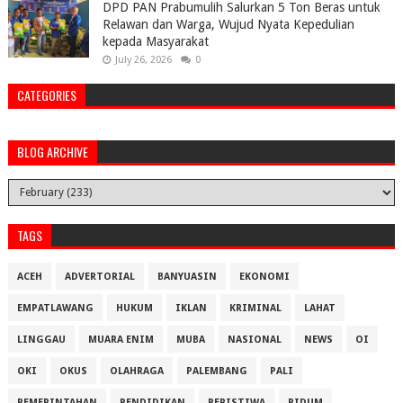
DPD PAN Prabumulih Salurkan 5 Ton Beras untuk
Relawan dan Warga, Wujud Nyata Kepedulian
kepada Masyarakat
July 26, 2026
0
CATEGORIES
BLOG ARCHIVE
TAGS
ACEH
ADVERTORIAL
BANYUASIN
EKONOMI
EMPATLAWANG
HUKUM
IKLAN
KRIMINAL
LAHAT
LINGGAU
MUARA ENIM
MUBA
NASIONAL
NEWS
OI
OKI
OKUS
OLAHRAGA
PALEMBANG
PALI
PEMERINTAHAN
PENDIDIKAN
PERISTIWA
PIDUM