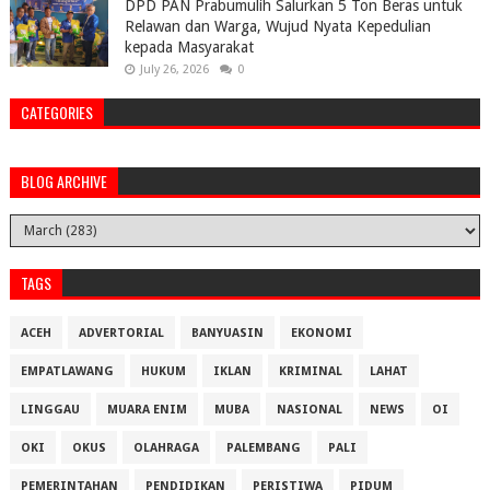
DPD PAN Prabumulih Salurkan 5 Ton Beras untuk
Relawan dan Warga, Wujud Nyata Kepedulian
kepada Masyarakat
July 26, 2026
0
CATEGORIES
BLOG ARCHIVE
TAGS
ACEH
ADVERTORIAL
BANYUASIN
EKONOMI
EMPATLAWANG
HUKUM
IKLAN
KRIMINAL
LAHAT
LINGGAU
MUARA ENIM
MUBA
NASIONAL
NEWS
OI
OKI
OKUS
OLAHRAGA
PALEMBANG
PALI
PEMERINTAHAN
PENDIDIKAN
PERISTIWA
PIDUM