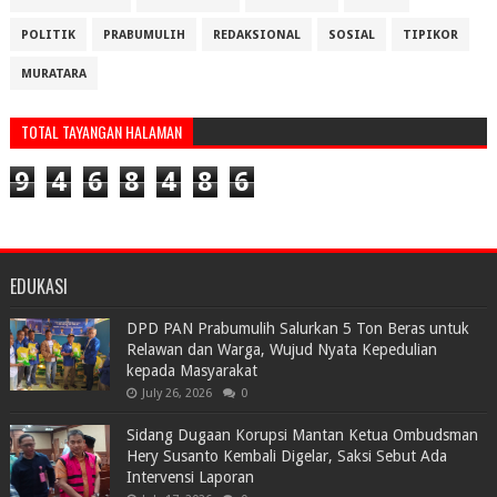
POLITIK
PRABUMULIH
REDAKSIONAL
SOSIAL
TIPIKOR
MURATARA
TOTAL TAYANGAN HALAMAN
9
4
6
8
4
8
6
EDUKASI
DPD PAN Prabumulih Salurkan 5 Ton Beras untuk
Relawan dan Warga, Wujud Nyata Kepedulian
kepada Masyarakat
July 26, 2026
0
Sidang Dugaan Korupsi Mantan Ketua Ombudsman
Hery Susanto Kembali Digelar, Saksi Sebut Ada
Intervensi Laporan