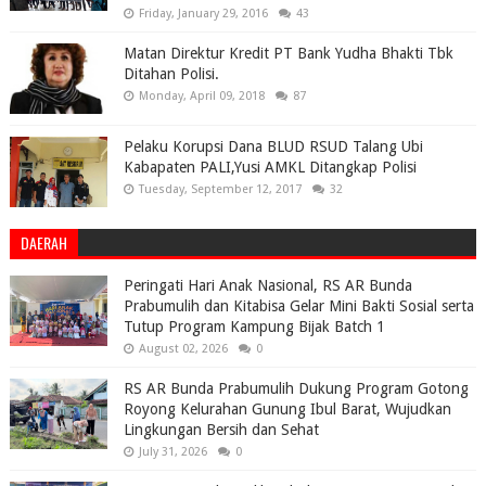
Friday, January 29, 2016
43
Matan Direktur Kredit PT Bank Yudha Bhakti Tbk
Ditahan Polisi.
Monday, April 09, 2018
87
Pelaku Korupsi Dana BLUD RSUD Talang Ubi
Kabapaten PALI,Yusi AMKL Ditangkap Polisi
Tuesday, September 12, 2017
32
DAERAH
Peringati Hari Anak Nasional, RS AR Bunda
Prabumulih dan Kitabisa Gelar Mini Bakti Sosial serta
Tutup Program Kampung Bijak Batch 1
August 02, 2026
0
RS AR Bunda Prabumulih Dukung Program Gotong
Royong Kelurahan Gunung Ibul Barat, Wujudkan
Lingkungan Bersih dan Sehat
July 31, 2026
0