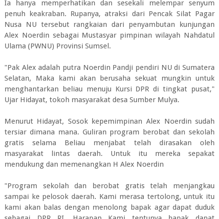
Ia hanya memperhatikan dan sesekali melempar senyum
penuh keakraban. Rupanya, atraksi dari Pencak Silat Pagar
Nusa NU tersebut rangkaian dari penyambutan kunjungan
Alex Noerdin sebagai Mustasyar pimpinan wilayah Nahdatul
Ulama (PWNU) Provinsi Sumsel.
"Pak Alex adalah putra Noerdin Pandji pendiri NU di Sumatera
Selatan, Maka kami akan berusaha sekuat mungkin untuk
menghantarkan beliau menuju Kursi DPR di tingkat pusat,"
Ujar Hidayat, tokoh masyarakat desa Sumber Mulya.
Menurut Hidayat, Sosok kepemimpinan Alex Noerdin sudah
tersiar dimana mana. Guliran program berobat dan sekolah
gratis selama Beliau menjabat telah dirasakan oleh
masyarakat lintas daerah. Untuk itu mereka sepakat
mendukung dan memenangkan H Alex Noerdin
"Program sekolah dan berobat gratis telah menjangkau
sampai ke pelosok daerah. Kami merasa tertolong, untuk itu
kami akan balas dengan menolong bapak agar dapat duduk
sebagai DPR RI. Harapan Kami tentunya bapak dapat