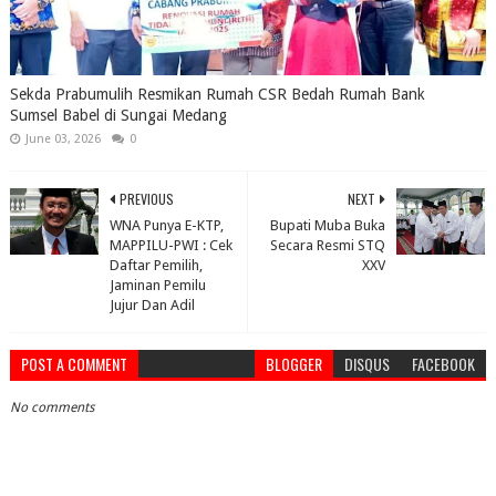
Sekda Prabumulih Resmikan Rumah CSR Bedah Rumah Bank
Sumsel Babel di Sungai Medang
June 03, 2026
0
PREVIOUS
NEXT
WNA Punya E-KTP,
Bupati Muba Buka
MAPPILU-PWI : Cek
Secara Resmi STQ
Daftar Pemilih,
XXV
Jaminan Pemilu
Jujur Dan Adil
POST A COMMENT
BLOGGER
DISQUS
FACEBOOK
No comments