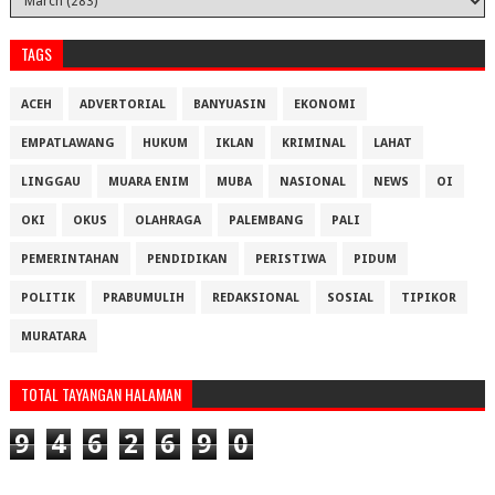
TAGS
ACEH
ADVERTORIAL
BANYUASIN
EKONOMI
EMPATLAWANG
HUKUM
IKLAN
KRIMINAL
LAHAT
LINGGAU
MUARA ENIM
MUBA
NASIONAL
NEWS
OI
OKI
OKUS
OLAHRAGA
PALEMBANG
PALI
PEMERINTAHAN
PENDIDIKAN
PERISTIWA
PIDUM
POLITIK
PRABUMULIH
REDAKSIONAL
SOSIAL
TIPIKOR
MURATARA
TOTAL TAYANGAN HALAMAN
9
4
6
2
6
9
0