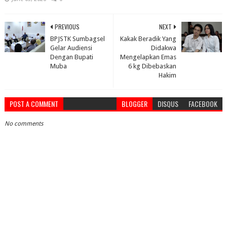
PREVIOUS
NEXT
BPJSTK Sumbagsel
Kakak Beradik Yang
Gelar Audiensi
Didakwa
Dengan Bupati
Mengelapkan Emas
Muba
6 kg Dibebaskan
Hakim
POST A COMMENT
BLOGGER
DISQUS
FACEBOOK
No comments