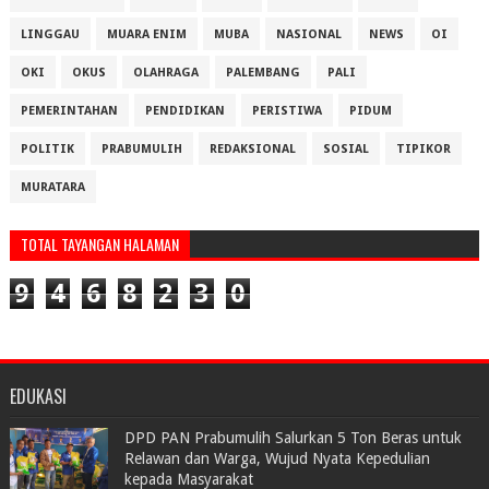
LINGGAU
MUARA ENIM
MUBA
NASIONAL
NEWS
OI
OKI
OKUS
OLAHRAGA
PALEMBANG
PALI
PEMERINTAHAN
PENDIDIKAN
PERISTIWA
PIDUM
POLITIK
PRABUMULIH
REDAKSIONAL
SOSIAL
TIPIKOR
MURATARA
TOTAL TAYANGAN HALAMAN
9
4
6
8
2
3
0
EDUKASI
DPD PAN Prabumulih Salurkan 5 Ton Beras untuk
Relawan dan Warga, Wujud Nyata Kepedulian
kepada Masyarakat