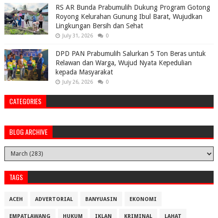
RS AR Bunda Prabumulih Dukung Program Gotong
Royong Kelurahan Gunung Ibul Barat, Wujudkan
Lingkungan Bersih dan Sehat
July 31, 2026
0
DPD PAN Prabumulih Salurkan 5 Ton Beras untuk
Relawan dan Warga, Wujud Nyata Kepedulian
kepada Masyarakat
July 26, 2026
0
CATEGORIES
BLOG ARCHIVE
TAGS
ACEH
ADVERTORIAL
BANYUASIN
EKONOMI
EMPATLAWANG
HUKUM
IKLAN
KRIMINAL
LAHAT