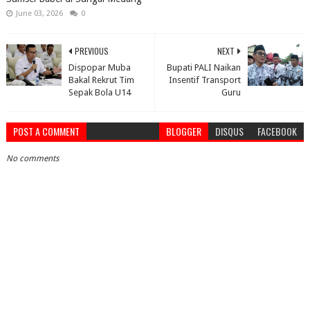
June 03, 2026
0
PREVIOUS
NEXT
Dispopar Muba
Bupati PALI Naikan
Bakal Rekrut Tim
Insentif Transport
Sepak Bola U14
Guru
POST A COMMENT
BLOGGER
DISQUS
FACEBOOK
No comments