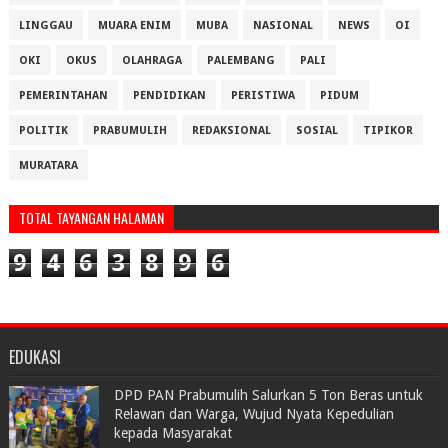
LINGGAU
MUARA ENIM
MUBA
NASIONAL
NEWS
OI
OKI
OKUS
OLAHRAGA
PALEMBANG
PALI
PEMERINTAHAN
PENDIDIKAN
PERISTIWA
PIDUM
POLITIK
PRABUMULIH
REDAKSIONAL
SOSIAL
TIPIKOR
MURATARA
TOTAL TAYANGAN HALAMAN
9
4
6
3
8
9
6
EDUKASI
DPD PAN Prabumulih Salurkan 5 Ton Beras untuk
Relawan dan Warga, Wujud Nyata Kepedulian
kepada Masyarakat