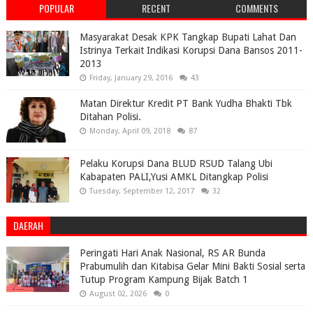
POPULAR
RECENT
COMMENTS
Masyarakat Desak KPK Tangkap Bupati Lahat Dan
Istrinya Terkait Indikasi Korupsi Dana Bansos 2011-
2013
Friday, January 29, 2016
43
Matan Direktur Kredit PT Bank Yudha Bhakti Tbk
Ditahan Polisi.
Monday, April 09, 2018
87
Pelaku Korupsi Dana BLUD RSUD Talang Ubi
Kabapaten PALI,Yusi AMKL Ditangkap Polisi
Tuesday, September 12, 2017
32
DAERAH
Peringati Hari Anak Nasional, RS AR Bunda
Prabumulih dan Kitabisa Gelar Mini Bakti Sosial serta
Tutup Program Kampung Bijak Batch 1
August 02, 2026
0