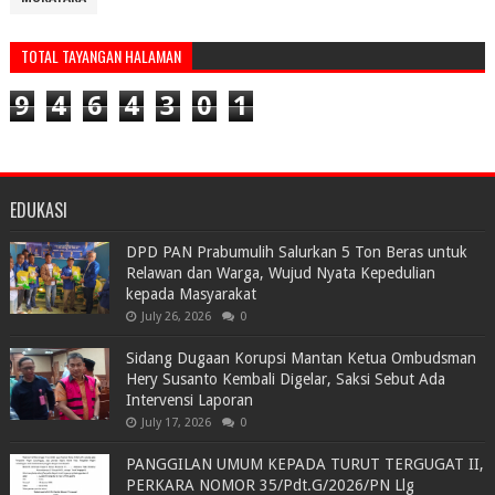
TOTAL TAYANGAN HALAMAN
9
4
6
4
3
0
1
EDUKASI
DPD PAN Prabumulih Salurkan 5 Ton Beras untuk
Relawan dan Warga, Wujud Nyata Kepedulian
kepada Masyarakat
July 26, 2026
0
Sidang Dugaan Korupsi Mantan Ketua Ombudsman
Hery Susanto Kembali Digelar, Saksi Sebut Ada
Intervensi Laporan
July 17, 2026
0
PANGGILAN UMUM KEPADA TURUT TERGUGAT II,
PERKARA NOMOR 35/Pdt.G/2026/PN Llg