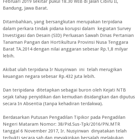
Februari 2019 sekitar pukul 18.30 WIB di Jalan Cibiru II,
Bandung, Jawa Barat.
Ditambahkan, yang bersangkutan merupakan terpidana
dalam perkara tindak pidana korupsi dalam kegiatan Survey
Investigasi dan Desain (SID) Perluasan Sawah Dinas Pertanian
Tanaman Pangan dan Hortikultura Provinsi Nusa Tenggara
Barat TA.2014 dengan nilai anggaran sebesar Rp.1,8 milyar
lebih.
Akibat ulah terpidana Ir Nusyirwan ini telah merugikan
keuangan negara sebesar Rp.432 juta lebih.
Dan teripidana ditetapkan sebagai buron oleh Kejati NTB
sejak tahap penyidikan dan kemudian disidangkan dan diputus
secara In Absentia (tanpa kehadiran terdakwa).
Berdasarkan Putusan Pengadilan Tipikor pada Pengadilan
Negeri Mataram Nomor: 38/Pid.Sus-Tpk/2016/PN.MTR
tanggal 6 November 2017, Ir. Nusyirwan dinyatakan telah
terbukti secara sah dan meyakinkan bersalah melakukan