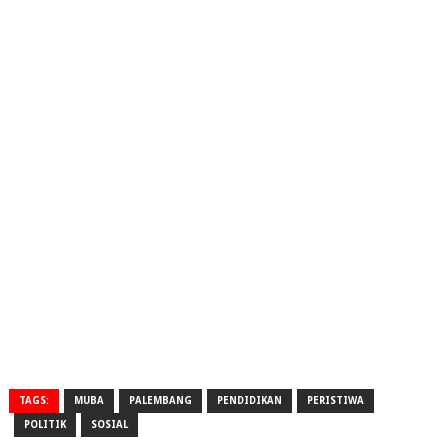
TAGS:
MUBA
PALEMBANG
PENDIDIKAN
PERISTIWA
POLITIK
SOSIAL