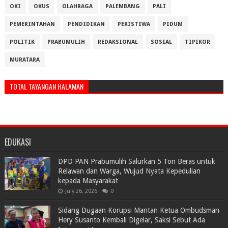
OKI
OKUS
OLAHRAGA
PALEMBANG
PALI
PEMERINTAHAN
PENDIDIKAN
PERISTIWA
PIDUM
POLITIK
PRABUMULIH
REDAKSIONAL
SOSIAL
TIPIKOR
MURATARA
TOTAL TAYANGAN HALAMAN
EDUKASI
DPD PAN Prabumulih Salurkan 5 Ton Beras untuk
Relawan dan Warga, Wujud Nyata Kepedulian
kepada Masyarakat
July 26, 2026
0
Sidang Dugaan Korupsi Mantan Ketua Ombudsman
Hery Susanto Kembali Digelar, Saksi Sebut Ada