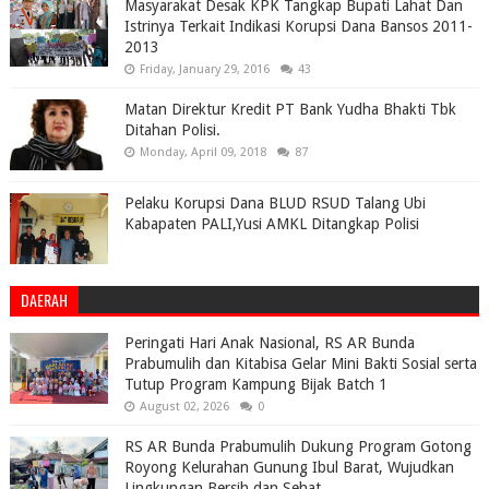
Masyarakat Desak KPK Tangkap Bupati Lahat Dan
Istrinya Terkait Indikasi Korupsi Dana Bansos 2011-
2013
Friday, January 29, 2016
43
Matan Direktur Kredit PT Bank Yudha Bhakti Tbk
Ditahan Polisi.
Monday, April 09, 2018
87
Pelaku Korupsi Dana BLUD RSUD Talang Ubi
Kabapaten PALI,Yusi AMKL Ditangkap Polisi
DAERAH
Peringati Hari Anak Nasional, RS AR Bunda
Prabumulih dan Kitabisa Gelar Mini Bakti Sosial serta
Tutup Program Kampung Bijak Batch 1
August 02, 2026
0
RS AR Bunda Prabumulih Dukung Program Gotong
Royong Kelurahan Gunung Ibul Barat, Wujudkan
Lingkungan Bersih dan Sehat