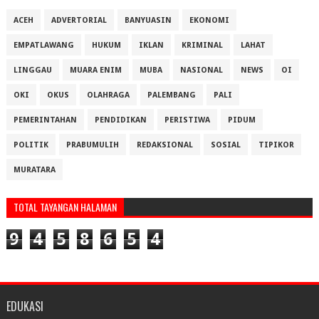
ACEH
ADVERTORIAL
BANYUASIN
EKONOMI
EMPATLAWANG
HUKUM
IKLAN
KRIMINAL
LAHAT
LINGGAU
MUARA ENIM
MUBA
NASIONAL
NEWS
OI
OKI
OKUS
OLAHRAGA
PALEMBANG
PALI
PEMERINTAHAN
PENDIDIKAN
PERISTIWA
PIDUM
POLITIK
PRABUMULIH
REDAKSIONAL
SOSIAL
TIPIKOR
MURATARA
TOTAL TAYANGAN HALAMAN
9
4
5
8
6
5
4
EDUKASI