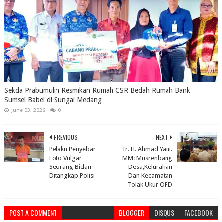
Sekda Prabumulih Resmikan Rumah CSR Bedah Rumah Bank
Sumsel Babel di Sungai Medang
June 03, 2026
0
PREVIOUS
NEXT
Pelaku Penyebar
Ir. H. Ahmad Yani.
Foto Vulgar
MM: Musrenbang
Seorang Bidan
Desa,Kelurahan
Ditangkap Polisi
Dan Kecamatan
Tolak Ukur OPD
POST A COMMENT
BLOGGER
DISQUS
FACEBOOK