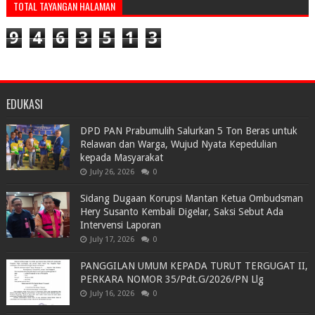
TOTAL TAYANGAN HALAMAN
9
4
6
3
5
1
3
EDUKASI
DPD PAN Prabumulih Salurkan 5 Ton Beras untuk
Relawan dan Warga, Wujud Nyata Kepedulian
kepada Masyarakat
July 26, 2026
0
Sidang Dugaan Korupsi Mantan Ketua Ombudsman
Hery Susanto Kembali Digelar, Saksi Sebut Ada
Intervensi Laporan
July 17, 2026
0
PANGGILAN UMUM KEPADA TURUT TERGUGAT II,
PERKARA NOMOR 35/Pdt.G/2026/PN Llg
July 16, 2026
0