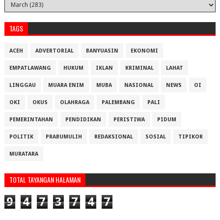
TAGS
ACEH
ADVERTORIAL
BANYUASIN
EKONOMI
EMPATLAWANG
HUKUM
IKLAN
KRIMINAL
LAHAT
LINGGAU
MUARA ENIM
MUBA
NASIONAL
NEWS
OI
OKI
OKUS
OLAHRAGA
PALEMBANG
PALI
PEMERINTAHAN
PENDIDIKAN
PERISTIWA
PIDUM
POLITIK
PRABUMULIH
REDAKSIONAL
SOSIAL
TIPIKOR
MURATARA
TOTAL TAYANGAN HALAMAN
9
4
7
3
7
4
7