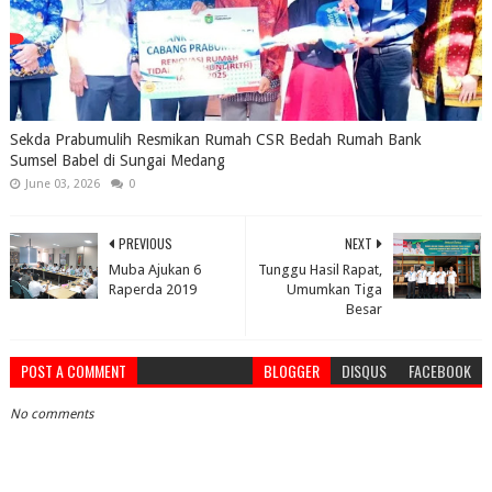
Sekda Prabumulih Resmikan Rumah CSR Bedah Rumah Bank
Sumsel Babel di Sungai Medang
June 03, 2026
0
PREVIOUS
NEXT
Muba Ajukan 6
Tunggu Hasil Rapat,
Raperda 2019
Umumkan Tiga
Besar
POST A COMMENT
BLOGGER
DISQUS
FACEBOOK
No comments