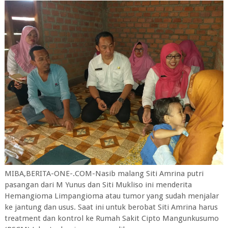
MIBA,BERITA-ONE-.COM-Nasib malang Siti Amrina putri
pasangan dari M Yunus dan Siti Mukliso ini menderita
Hemangioma Limpangioma atau tumor yang sudah menjalar
ke jantung dan usus. Saat ini untuk berobat Siti Amrina harus
treatment dan kontrol ke Rumah Sakit Cipto Mangunkusumo