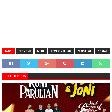
TAGS:
EKONOMI
MUBA
PEMERINTAHAN
PERISTIWA
SOSIAL
RELATED POSTS