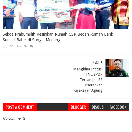
Sekda Prabumulih Resmikan Rumah CSR Bedah Rumah Bank
Sumsel Babel di Sungai Medang
June 03, 2026
0
NEXT
Menghina Intitusi
TNI, SPDP
Tersangka RR
Diserahkan
Kejaksaan Agung
POST A COMMENT
BLOGGER
DISQUS
FACEBOOK
No comments