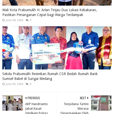
Wali Kota Prabumulih H. Arlan Tinjau Dua Lokasi Kebakaran,
Pastikan Penanganan Cepat bagi Warga Terdampak
June 09, 2026
0
Sekda Prabumulih Resmikan Rumah CSR Bedah Rumah Bank
Sumsel Babel di Sungai Medang
June 03, 2026
0
PREVIOUS
NEXT
AKP Handrianto
Terpidana Tartini
Jabat Kasat
Merasa
Intelkam Polres
Dipermainkan Oleh