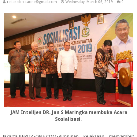
redaksiberitaone@gmail.com
Wednesday, March 06, 2019
0
JAM Intelijen DR. Jan S Maringka membuka Acara
Sosialisasi.
Jakarta,BERITA-ONE.COM-Pimpinan Kejaksaan menyambut