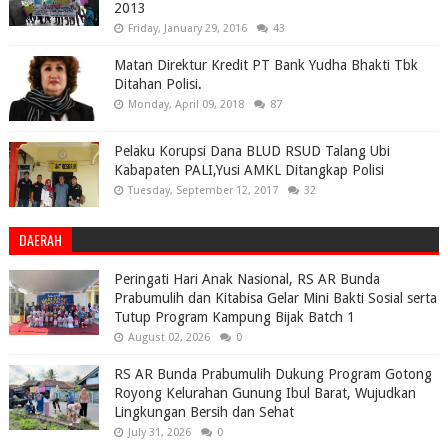
2013
Friday, January 29, 2016
43
Matan Direktur Kredit PT Bank Yudha Bhakti Tbk
Ditahan Polisi.
Monday, April 09, 2018
87
Pelaku Korupsi Dana BLUD RSUD Talang Ubi
Kabapaten PALI,Yusi AMKL Ditangkap Polisi
Tuesday, September 12, 2017
32
DAERAH
Peringati Hari Anak Nasional, RS AR Bunda
Prabumulih dan Kitabisa Gelar Mini Bakti Sosial serta
Tutup Program Kampung Bijak Batch 1
August 02, 2026
0
RS AR Bunda Prabumulih Dukung Program Gotong
Royong Kelurahan Gunung Ibul Barat, Wujudkan
Lingkungan Bersih dan Sehat
July 31, 2026
0