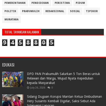
PEMERINTAHAN
PENDIDIKAN
PERISTIWA
PIDUM
POLITIK
PRABUMULIH
REDAKSIONAL
SOSIAL
TIPIKOR
MURATARA
TOTAL TAYANGAN HALAMAN
9
4
5
8
8
0
5
EDUKASI
DPD PAN Prabumulih Salurkan 5 Ton Beras untuk
Relawan dan Warga, Wujud Nyata Kepedulian
kepada Masyarakat
July 26, 2026
0
Sidang Dugaan Korupsi Mantan Ketua Ombudsman
Hery Susanto Kembali Digelar, Saksi Sebut Ada
Intervensi Laporan