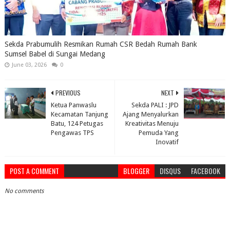
Sekda Prabumulih Resmikan Rumah CSR Bedah Rumah Bank
Sumsel Babel di Sungai Medang
June 03, 2026
0
PREVIOUS
NEXT
Ketua Panwaslu
Sekda PALI : JPD
Kecamatan Tanjung
Ajang Menyalurkan
Batu, 124 Petugas
Kreativitas Menuju
Pengawas TPS
Pemuda Yang
Inovatif
POST A COMMENT
BLOGGER
DISQUS
FACEBOOK
No comments