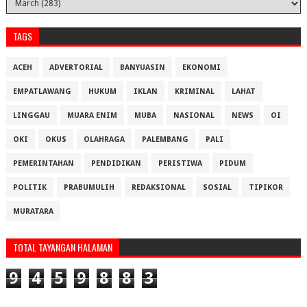
TAGS
ACEH
ADVERTORIAL
BANYUASIN
EKONOMI
EMPATLAWANG
HUKUM
IKLAN
KRIMINAL
LAHAT
LINGGAU
MUARA ENIM
MUBA
NASIONAL
NEWS
OI
OKI
OKUS
OLAHRAGA
PALEMBANG
PALI
PEMERINTAHAN
PENDIDIKAN
PERISTIWA
PIDUM
POLITIK
PRABUMULIH
REDAKSIONAL
SOSIAL
TIPIKOR
MURATARA
TOTAL TAYANGAN HALAMAN
9
4
5
9
8
8
3