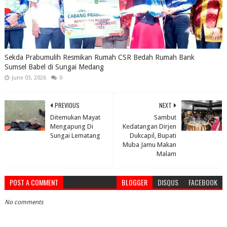
Sekda Prabumulih Resmikan Rumah CSR Bedah Rumah Bank
Sumsel Babel di Sungai Medang
June 03, 2026
0
PREVIOUS
NEXT
Ditemukan Mayat
Sambut
Mengapung Di
Kedatangan Dirjen
Sungai Lematang
Dukcapil, Bupati
Muba Jamu Makan
Malam
POST A COMMENT
BLOGGER
DISQUS
FACEBOOK
No comments