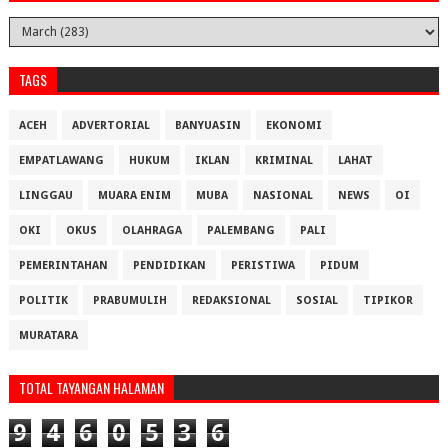
TAGS
ACEH
ADVERTORIAL
BANYUASIN
EKONOMI
EMPATLAWANG
HUKUM
IKLAN
KRIMINAL
LAHAT
LINGGAU
MUARA ENIM
MUBA
NASIONAL
NEWS
OI
OKI
OKUS
OLAHRAGA
PALEMBANG
PALI
PEMERINTAHAN
PENDIDIKAN
PERISTIWA
PIDUM
POLITIK
PRABUMULIH
REDAKSIONAL
SOSIAL
TIPIKOR
MURATARA
TOTAL TAYANGAN HALAMAN
9
4
6
0
5
3
6