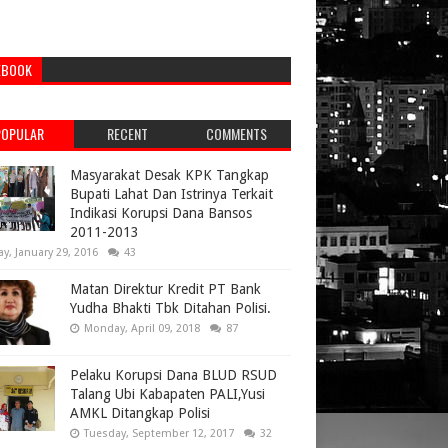
EBOOK
POPULAR
RECENT
COMMENTS
Masyarakat Desak KPK Tangkap
Bupati Lahat Dan Istrinya Terkait
Indikasi Korupsi Dana Bansos
2011-2013
ay, January 29, 2016
43
Matan Direktur Kredit PT Bank
Yudha Bhakti Tbk Ditahan Polisi.
Monday, April 09, 2018
87
Pelaku Korupsi Dana BLUD RSUD
Talang Ubi Kabapaten PALI,Yusi
AMKL Ditangkap Polisi
Tuesday, September 12, 2017
32