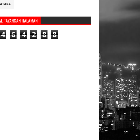
ATARA
AL TAYANGAN HALAMAN
4
6
4
2
8
8