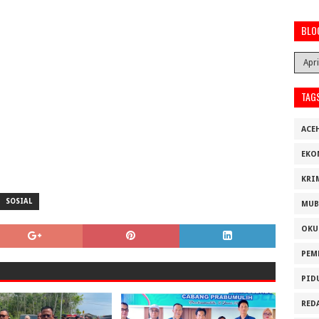
BLO
TAG
ACE
EKO
KRI
SOSIAL
MUB
OKU
PEM
PID
RED