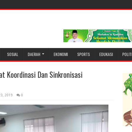
SOSIAL
DAERAH
EKONOMI
SPORTS
EDUKASI
POLIT
t Koordinasi Dan Sinkronisasi
23, 2019
0