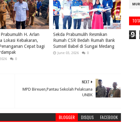
MUR
TOT
9
 Prabumulih H. Arlan
Sekda Prabumulih Resmikan
a Lokasi Kebakaran,
Rumah CSR Bedah Rumah Bank
 Penanganan Cepat bagi
Sumsel Babel di Sungai Medang
rdampak
June 03, 2026
0
 2026
0
NEXT
MPD Bireuen,Pantau Sekolah Pelaksana
UNBK
BLOGGER
DISQUS
FACEBOOK