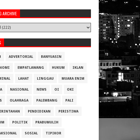
G ARCHIVE
S
H
ADVERTORIAL
BANYUASIN
NOMI
EMPATLAWANG
HUKUM
IKLAN
MINAL
LAHAT
LINGGAU
MUARA ENIM
A
NASIONAL
NEWS
OI
OKI
S
OLAHRAGA
PALEMBANG
PALI
ERINTAHAN
PENDIDIKAN
PERISTIWA
UM
POLITIK
PRABUMULIH
AKSIONAL
SOSIAL
TIPIKOR