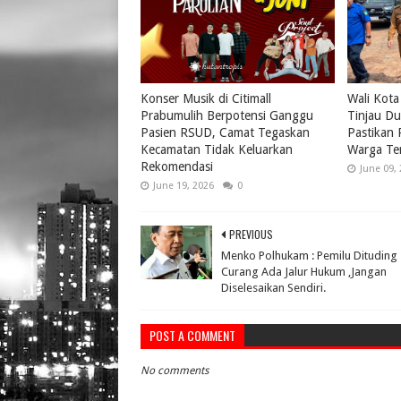
Konser Musik di Citimall
Wali Kota
Prabumulih Berpotensi Ganggu
Tinjau Du
Pasien RSUD, Camat Tegaskan
Pastikan
Kecamatan Tidak Keluarkan
Warga Te
Rekomendasi
June 09,
June 19, 2026
0
PREVIOUS
Menko Polhukam : Pemilu Dituding
Curang Ada Jalur Hukum ,Jangan
Diselesaikan Sendiri.
POST A COMMENT
No comments