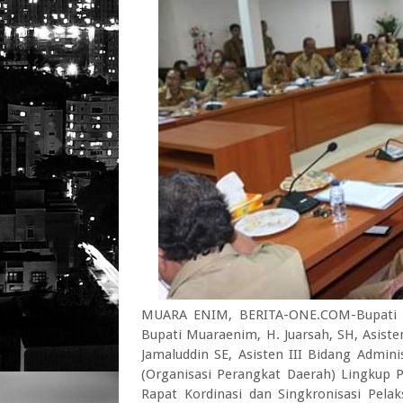
MUARA ENIM, BERITA-ONE.COM-Bupati M
Bupati Muaraenim, H. Juarsah, SH, Asis
Jamaluddin SE, Asisten III Bidang Admin
(Organisasi Perangkat Daerah) Lingkup
Rapat Kordinasi dan Singkronisasi Pel