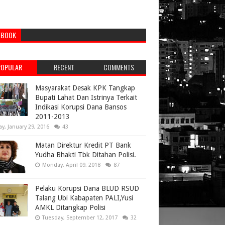
EBOOK
POPULAR
RECENT
COMMENTS
Masyarakat Desak KPK Tangkap
Bupati Lahat Dan Istrinya Terkait
Indikasi Korupsi Dana Bansos
2011-2013
ay, January 29, 2016
43
Matan Direktur Kredit PT Bank
Yudha Bhakti Tbk Ditahan Polisi.
Monday, April 09, 2018
87
Pelaku Korupsi Dana BLUD RSUD
Talang Ubi Kabapaten PALI,Yusi
AMKL Ditangkap Polisi
Tuesday, September 12, 2017
32