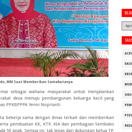
BLO
TAG
ACE
EKO
KRI
lindo, MM Saat Memberikan Samabutanya
MUB
mai sebagai wahana masyarakat untuk menjalankan
OKU
arakat desa menuju pembangunan keluarga kecil yang
inas PPKBPPPA Yenni Noprianti
PEM
PID
ita bekerja sama dengan dinas terkait dan memberikan
 serta pembuatan KK, KTP, KIA dan pembagian Sembako
RED
a 50 anak. Semua ini, tak lepas dari dukungan ketua TP.