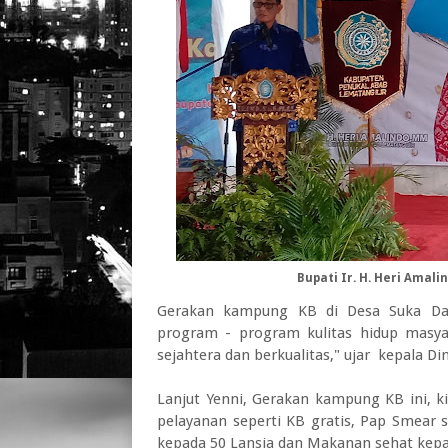
Bupati Ir. H. Heri Ama
Gerakan kampung KB di Desa Suka Da
program - program kulitas hidup masy
sejahtera dan berkualitas," ujar kepala D
Lanjut Yenni, Gerakan kampung KB ini, k
pelayanan seperti KB gratis, Pap Smear
kepada 50 Lansia dan Makanan sehat kepad