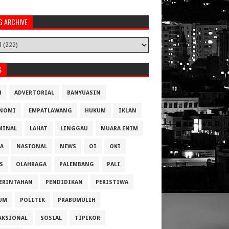
G ARCHIVE
S
H
ADVERTORIAL
BANYUASIN
NOMI
EMPATLAWANG
HUKUM
IKLAN
MINAL
LAHAT
LINGGAU
MUARA ENIM
A
NASIONAL
NEWS
OI
OKI
S
OLAHRAGA
PALEMBANG
PALI
ERINTAHAN
PENDIDIKAN
PERISTIWA
UM
POLITIK
PRABUMULIH
AKSIONAL
SOSIAL
TIPIKOR