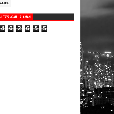
ATARA
AL TAYANGAN HALAMAN
4
6
2
6
5
5