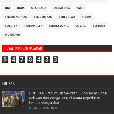
OKI
OKUS
OLAHRAGA
PALEMBANG
PALI
PEMERINTAHAN
PENDIDIKAN
PERISTIWA
PIDUM
POLITIK
PRABUMULIH
REDAKSIONAL
SOSIAL
TIPIKOR
MURATARA
TOTAL TAYANGAN HALAMAN
9
4
7
0
4
3
3
EDUKASI
DPD PAN Prabumulih Salurkan 5 Ton Beras untuk
Relawan dan Warga, Wujud Nyata Kepedulian
kepada Masyarakat
July 26, 2026
0