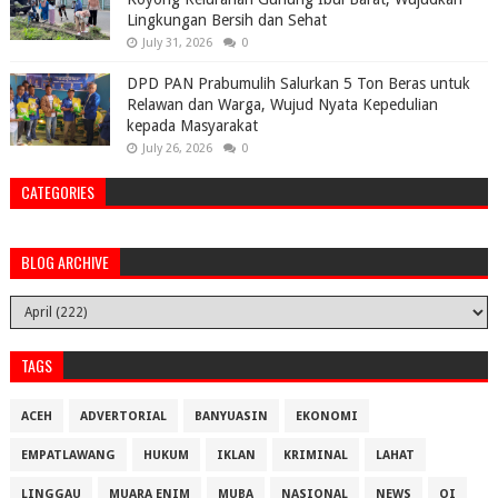
Lingkungan Bersih dan Sehat
July 31, 2026
0
DPD PAN Prabumulih Salurkan 5 Ton Beras untuk
Relawan dan Warga, Wujud Nyata Kepedulian
kepada Masyarakat
July 26, 2026
0
CATEGORIES
BLOG ARCHIVE
TAGS
ACEH
ADVERTORIAL
BANYUASIN
EKONOMI
EMPATLAWANG
HUKUM
IKLAN
KRIMINAL
LAHAT
LINGGAU
MUARA ENIM
MUBA
NASIONAL
NEWS
OI