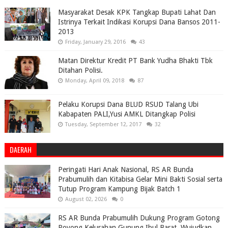
Masyarakat Desak KPK Tangkap Bupati Lahat Dan
Istrinya Terkait Indikasi Korupsi Dana Bansos 2011-
2013
Friday, January 29, 2016
43
Matan Direktur Kredit PT Bank Yudha Bhakti Tbk
Ditahan Polisi.
Monday, April 09, 2018
87
Pelaku Korupsi Dana BLUD RSUD Talang Ubi
Kabapaten PALI,Yusi AMKL Ditangkap Polisi
Tuesday, September 12, 2017
32
DAERAH
Peringati Hari Anak Nasional, RS AR Bunda
Prabumulih dan Kitabisa Gelar Mini Bakti Sosial serta
Tutup Program Kampung Bijak Batch 1
August 02, 2026
0
RS AR Bunda Prabumulih Dukung Program Gotong
Royong Kelurahan Gunung Ibul Barat, Wujudkan