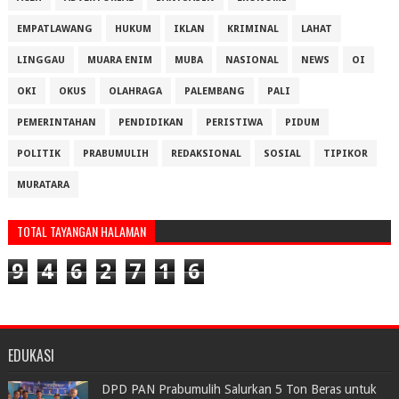
EMPATLAWANG
HUKUM
IKLAN
KRIMINAL
LAHAT
LINGGAU
MUARA ENIM
MUBA
NASIONAL
NEWS
OI
OKI
OKUS
OLAHRAGA
PALEMBANG
PALI
PEMERINTAHAN
PENDIDIKAN
PERISTIWA
PIDUM
POLITIK
PRABUMULIH
REDAKSIONAL
SOSIAL
TIPIKOR
MURATARA
TOTAL TAYANGAN HALAMAN
9
4
6
2
7
1
6
EDUKASI
DPD PAN Prabumulih Salurkan 5 Ton Beras untuk