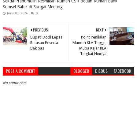
Sekda Prabumulih Resmikan Rumah CSR Bedah Rumah Bank
Sumsel Babel di Sungai Medang
June 03, 2026
0
PREVIOUS
NEXT
Bupati Dodi Lepas
Point Penilaian
Ratusan Peserta
Mandiri KLA Tinggi,
Bekipas
Muba Kejar KLA
Tingkat Nindya
POST A COMMENT
BLOGGER
DISQUS
FACEBOOK
No comments