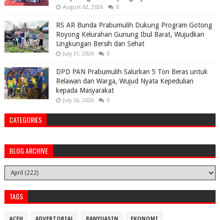
August 02, 2026
0
RS AR Bunda Prabumulih Dukung Program Gotong
Royong Kelurahan Gunung Ibul Barat, Wujudkan
Lingkungan Bersih dan Sehat
July 31, 2026
0
DPD PAN Prabumulih Salurkan 5 Ton Beras untuk
Relawan dan Warga, Wujud Nyata Kepedulian
kepada Masyarakat
July 26, 2026
0
CATEGORIES
BLOG ARCHIVE
TAGS
ACEH
ADVERTORIAL
BANYUASIN
EKONOMI