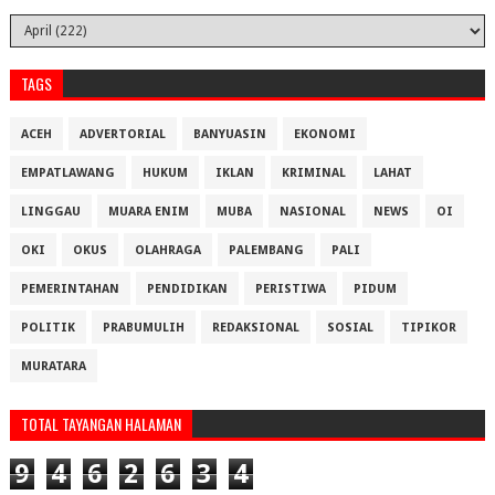
TAGS
ACEH
ADVERTORIAL
BANYUASIN
EKONOMI
EMPATLAWANG
HUKUM
IKLAN
KRIMINAL
LAHAT
LINGGAU
MUARA ENIM
MUBA
NASIONAL
NEWS
OI
OKI
OKUS
OLAHRAGA
PALEMBANG
PALI
PEMERINTAHAN
PENDIDIKAN
PERISTIWA
PIDUM
POLITIK
PRABUMULIH
REDAKSIONAL
SOSIAL
TIPIKOR
MURATARA
TOTAL TAYANGAN HALAMAN
9
4
6
2
6
3
4