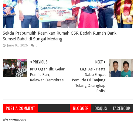
Sekda Prabumulih Resmikan Rumah CSR Bedah Rumah Bank
Sumsel Babel di Sungai Medang
June 03, 2026
0
PREVIOUS
NEXT
KPU Ogan Ilir, Gelar
Lagi Asik Pesta
Pemilu Run,
Sabu Empat
Relawan Demokrasi
Pemuda Di Tanjung
Telang Ditangkap
Polisi
POST A COMMENT
BLOGGER
DISQUS
FACEBOOK
No comments