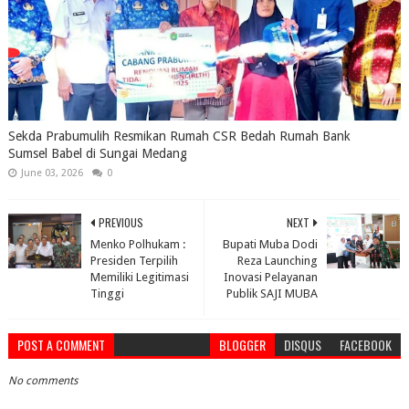
Sekda Prabumulih Resmikan Rumah CSR Bedah Rumah Bank
Sumsel Babel di Sungai Medang
June 03, 2026
0
PREVIOUS
NEXT
Menko Polhukam :
Bupati Muba Dodi
Presiden Terpilih
Reza Launching
Memiliki Legitimasi
Inovasi Pelayanan
Tinggi
Publik SAJI MUBA
POST A COMMENT
BLOGGER
DISQUS
FACEBOOK
No comments